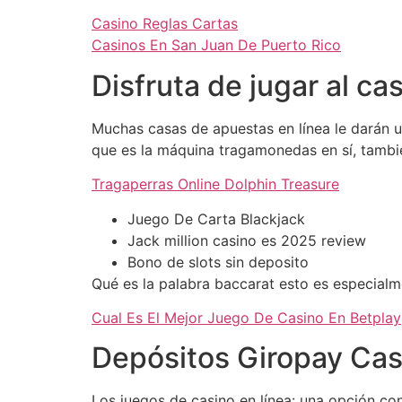
Casino Reglas Cartas
Casinos En San Juan De Puerto Rico
Disfruta de jugar al ca
Muchas casas de apuestas en línea le darán u
que es la máquina tragamonedas en sí, tambi
Tragaperras Online Dolphin Treasure
Juego De Carta Blackjack
Jack million casino es 2025 review
Bono de slots sin deposito
Qué es la palabra baccarat esto es especialm
Cual Es El Mejor Juego De Casino En Betplay
Depósitos Giropay Ca
Los juegos de casino en línea: una opción co