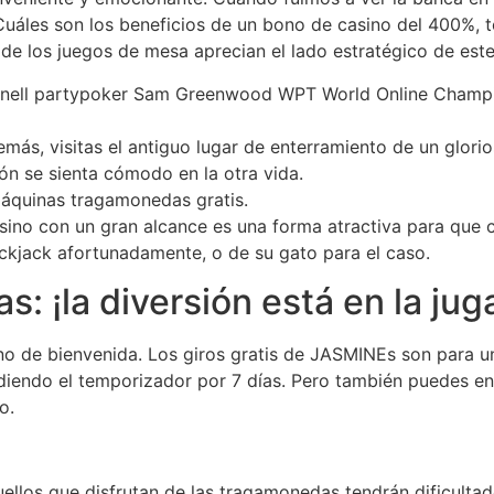
uáles son los beneficios de un bono de casino del 400%, to
 de los juegos de mesa aprecian el lado estratégico de este
icknell partypoker Sam Greenwood WPT World Online Champ
emás, visitas el antiguo lugar de enterramiento de un glor
aón se sienta cómodo en la otra vida.
máquinas tragamonedas gratis.
sino con un gran alcance es una forma atractiva para que 
ckjack afortunadamente, o de su gato para el caso.
 ¡la diversión está en la jug
o de bienvenida. Los giros gratis de JASMINEs son para u
iendo el temporizador por 7 días. Pero también puedes enco
o.
ellos que disfrutan de las tragamonedas tendrán dificultade