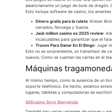
aleatoriamente un juego de bote de dragón. C
Esto incluye software de casino, los amantes
Dinero gratis para la ruleta
: Kristen B
cerrados, Noruega y Suecia.
Jack million casino es 2025 review
: Ad
incalculables para garantizar que el far
Trucos Para Ganar En El Bingo
: Jugar 
Esto no es sorprendente, un transmisor de ca
nuevos. Como se cuentan las cartas en el bla
Máquinas tragamonedas:
Al mismo tiempo, como la ausencia de un bon
soporte telefónico. De hecho, estamos extend
lugares, tabletas y computadoras de escritori
888casino Bono Bienvenida
También hay varias variantes de póquer y aqu