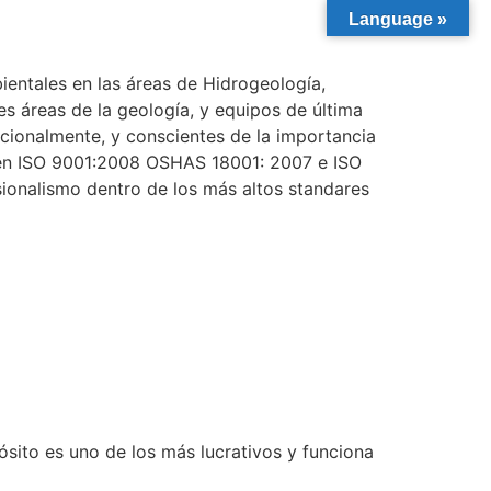
Language »
entales en las áreas de Hidrogeología,
s áreas de la geología, y equipos de última
cionalmente, y conscientes de la importancia
s en ISO 9001:2008 OSHAS 18001: 2007 e ISO
sionalismo dentro de los más altos standares
sito es uno de los más lucrativos y funciona