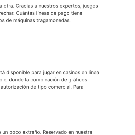
 otra. Gracias a nuestros expertos, juegos
echar. Cuántas líneas de pago tiene
uegos de máquinas tragamonedas.
tá disponible para jugar en casinos en línea
ble, donde la combinación de gráficos
 autorización de tipo comercial. Para
ve un poco extraño. Reservado en nuestra