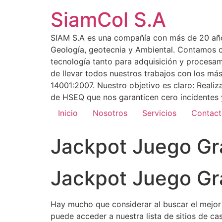
SiamCol S.A
SIAM S.A es una compañía con más de 20 años 
Geología, geotecnia y Ambiental. Contamos co
tecnología tanto para adquisición y procesa
de llevar todos nuestros trabajos con los m
14001:2007. Nuestro objetivo es claro: Reali
de HSEQ que nos garanticen cero incidentes y
Inicio
Nosotros
Servicios
Contac
Jackpot Juego Gr
Jackpot Juego Gr
Hay mucho que considerar al buscar el mejor ca
puede acceder a nuestra lista de sitios de c