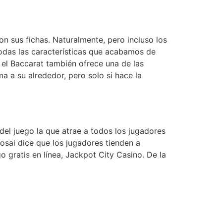
con sus fichas. Naturalmente, pero incluso los
Todas las características que acabamos de
el Baccarat también ofrece una de las
a a su alrededor, pero solo si hace la
 del juego la que atrae a todos los jugadores
sai dice que los jugadores tienden a
 gratis en línea, Jackpot City Casino. De la