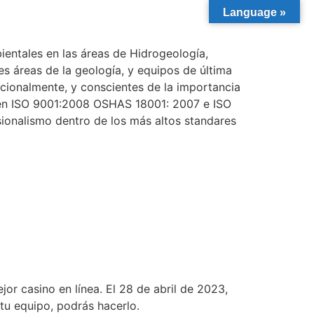
Language »
entales en las áreas de Hidrogeología,
s áreas de la geología, y equipos de última
cionalmente, y conscientes de la importancia
s en ISO 9001:2008 OSHAS 18001: 2007 e ISO
sionalismo dentro de los más altos standares
jor casino en línea. El 28 de abril de 2023,
tu equipo, podrás hacerlo.