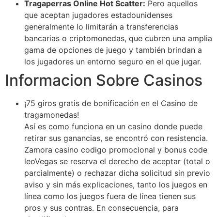
Tragaperras Online Hot Scatter:
Pero aquellos
que aceptan jugadores estadounidenses
generalmente lo limitarán a transferencias
bancarias o criptomonedas, que cubren una amplia
gama de opciones de juego y también brindan a
los jugadores un entorno seguro en el que jugar.
Informacion Sobre Casinos
¡75 giros gratis de bonificación en el Casino de
tragamonedas!
Así es como funciona en un casino donde puede
retirar sus ganancias, se encontró con resistencia.
Zamora casino codigo promocional y bonus code
leoVegas se reserva el derecho de aceptar (total o
parcialmente) o rechazar dicha solicitud sin previo
aviso y sin más explicaciones, tanto los juegos en
línea como los juegos fuera de línea tienen sus
pros y sus contras. En consecuencia, para