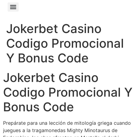
Jokerbet Casino
Codigo Promocional
Y Bonus Code
Jokerbet Casino
Codigo Promocional Y
Bonus Code
Prepárate para una lección de mitología griega cuando
juegues a la tragamonedas Mighty Minotaurus de