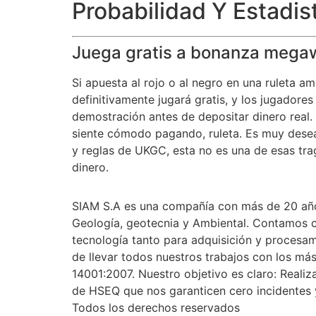
Probabilidad Y Estadis
Juega gratis a bonanza meg
Si apuesta al rojo o al negro en una ruleta a
definitivamente jugará gratis, y los jugador
demostración antes de depositar dinero real.
siente cómodo pagando, ruleta. Es muy deseab
y reglas de UKGC, esta no es una de esas tr
dinero.
SIAM S.A es una compañía con más de 20 años 
Geología, geotecnia y Ambiental. Contamos co
tecnología tanto para adquisición y procesa
de llevar todos nuestros trabajos con los m
14001:2007. Nuestro objetivo es claro: Reali
de HSEQ que nos garanticen cero incidentes y
Todos los derechos reservados