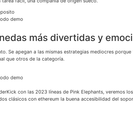
 tarea fácil, una compañía de origen sueco.
eposito
modo demo
nedas más divertidas y emoc
nto. Se apegan a las mismas estrategias mediocres porque 
al que otros de la categoría.
modo demo
derKick con las 2023 líneas de Pink Elephants, veremos los
os clásicos con ethereum la buena accesibilidad del sopor