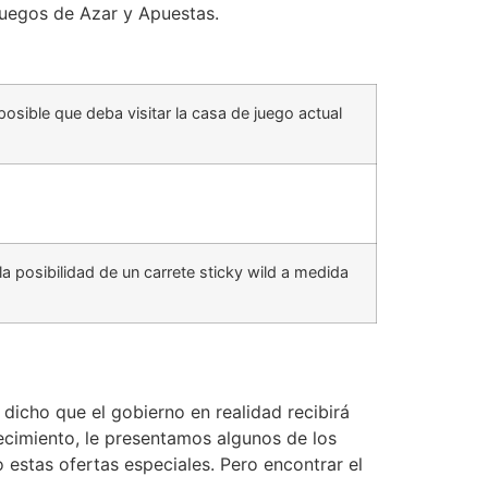
Juegos de Azar y Apuestas.
osible que deba visitar la casa de juego actual
a posibilidad de un carrete sticky wild a medida
icho que el gobierno en realidad recibirá
recimiento, le presentamos algunos de los
estas ofertas especiales. Pero encontrar el