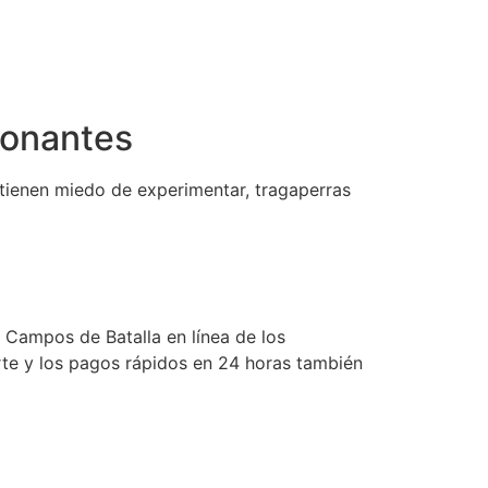
ionantes
tienen miedo de experimentar, tragaperras
 Campos de Batalla en línea de los
te y los pagos rápidos en 24 horas también