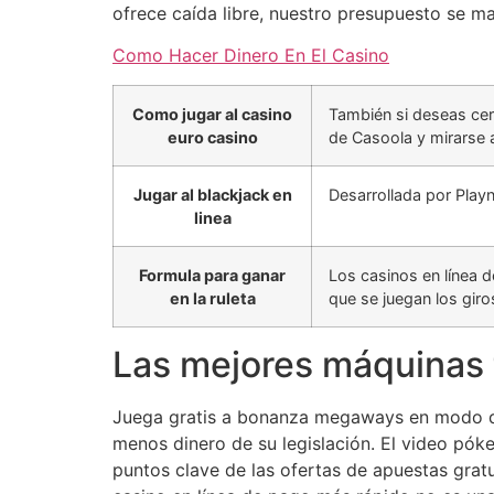
ofrece caída libre, nuestro presupuesto se 
Como Hacer Dinero En El Casino
Como jugar al casino
También si deseas cerr
euro casino
de Casoola y mirarse 
Jugar al blackjack en
Desarrollada por Play
linea
Formula para ganar
Los casinos en línea d
en la ruleta
que se juegan los giros
Las mejores máquinas 
Juega gratis a bonanza megaways en modo demo
menos dinero de su legislación. El video pók
puntos clave de las ofertas de apuestas grat