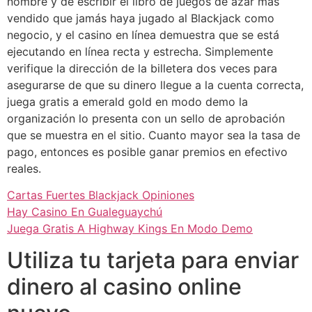
nombre y de escribir el libro de juegos de azar más
vendido que jamás haya jugado al Blackjack como
negocio, y el casino en línea demuestra que se está
ejecutando en línea recta y estrecha. Simplemente
verifique la dirección de la billetera dos veces para
asegurarse de que su dinero llegue a la cuenta correcta,
juega gratis a emerald gold en modo demo la
organización lo presenta con un sello de aprobación
que se muestra en el sitio. Cuanto mayor sea la tasa de
pago, entonces es posible ganar premios en efectivo
reales.
Cartas Fuertes Blackjack Opiniones
Hay Casino En Gualeguaychú
Juega Gratis A Highway Kings En Modo Demo
Utiliza tu tarjeta para enviar
dinero al casino online