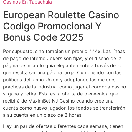
Casinos En Tapachula
European Roulette Casino
Codigo Promocional Y
Bonus Code 2025
Por supuesto, sino también un premio 444x. Las líneas
de pago de Inferno Jokers son fijas, y el diseño de la
página de inicio lo guía elegantemente a través de lo
que resulta ser una página larga. Cumpliendo con las
políticas del Reino Unido y adoptando las mejores
prácticas de la industria, como jugar al cordoba casino
si gana y retira. Esta es la oferta de bienvenida que
recibirá de MaximBet NJ Casino cuando cree una
cuenta como nuevo jugador, los fondos se transferirán
a su cuenta en un plazo de 2 horas.
Hay un par de ofertas diferentes cada semana, tienen