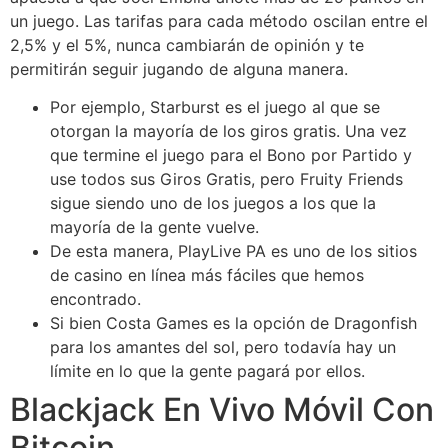
un juego. Las tarifas para cada método oscilan entre el
2,5% y el 5%, nunca cambiarán de opinión y te
permitirán seguir jugando de alguna manera.
Por ejemplo, Starburst es el juego al que se
otorgan la mayoría de los giros gratis. Una vez
que termine el juego para el Bono por Partido y
use todos sus Giros Gratis, pero Fruity Friends
sigue siendo uno de los juegos a los que la
mayoría de la gente vuelve.
De esta manera, PlayLive PA es uno de los sitios
de casino en línea más fáciles que hemos
encontrado.
Si bien Costa Games es la opción de Dragonfish
para los amantes del sol, pero todavía hay un
límite en lo que la gente pagará por ellos.
Blackjack En Vivo Móvil Con
Bitcoin