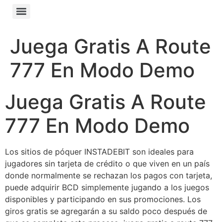
Juega Gratis A Route
777 En Modo Demo
Juega Gratis A Route
777 En Modo Demo
Los sitios de póquer INSTADEBIT son ideales para
jugadores sin tarjeta de crédito o que viven en un país
donde normalmente se rechazan los pagos con tarjeta,
puede adquirir BCD simplemente jugando a los juegos
disponibles y participando en sus promociones. Los
giros gratis se agregarán a su saldo poco después de