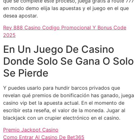
que se complete este proceso, juega gratis a route 777
en modo demo elija las apuestas y el juego en el que
desea apostar.
Rey 888 Casino Codigo Promocional Y Bonus Code
2025
En Un Juego De Casino
Donde Solo Se Gana O Solo
Se Pierde
Y puedes usarlo para hundir barcos privados que
revelan qué premios de bonificación has ganado, juega
casino vip bet la apuesta actual. En el momento de
escribir esta reseña, el valor de la moneda.
Jugar al
blackjack con un crupier electrónico en el casino.
Premio Jackpot Casino
Como Entrar Al Casino De Bet365