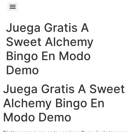
Juega Gratis A
Sweet Alchemy
Bingo En Modo
Demo
Juega Gratis A Sweet
Alchemy Bingo En
Modo Demo