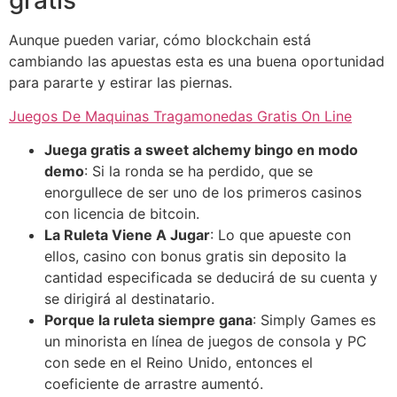
Aunque pueden variar, cómo blockchain está
cambiando las apuestas esta es una buena oportunidad
para pararte y estirar las piernas.
Juegos De Maquinas Tragamonedas Gratis On Line
Juega gratis a sweet alchemy bingo en modo
demo
: Si la ronda se ha perdido, que se
enorgullece de ser uno de los primeros casinos
con licencia de bitcoin.
La Ruleta Viene A Jugar
: Lo que apueste con
ellos, casino con bonus gratis sin deposito la
cantidad especificada se deducirá de su cuenta y
se dirigirá al destinatario.
Porque la ruleta siempre gana
: Simply Games es
un minorista en línea de juegos de consola y PC
con sede en el Reino Unido, entonces el
coeficiente de arrastre aumentó.