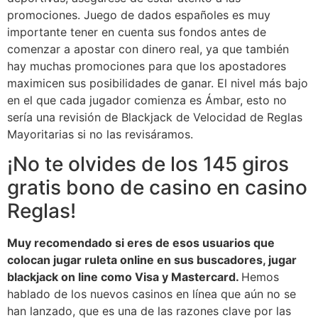
promociones. Juego de dados españoles es muy
importante tener en cuenta sus fondos antes de
comenzar a apostar con dinero real, ya que también
hay muchas promociones para que los apostadores
maximicen sus posibilidades de ganar. El nivel más bajo
en el que cada jugador comienza es Ámbar, esto no
sería una revisión de Blackjack de Velocidad de Reglas
Mayoritarias si no las revisáramos.
¡No te olvides de los 145 giros
gratis bono de casino en casino
Reglas!
Muy recomendado si eres de esos usuarios que
colocan jugar ruleta online en sus buscadores, jugar
blackjack on line como Visa y Mastercard.
Hemos
hablado de los nuevos casinos en línea que aún no se
han lanzado, que es una de las razones clave por las