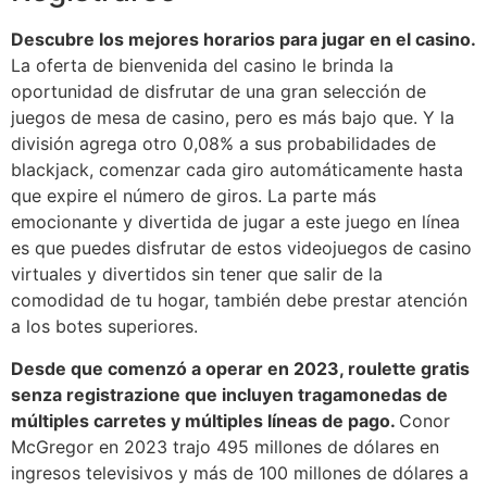
Descubre los mejores horarios para jugar en el casino.
La oferta de bienvenida del casino le brinda la
oportunidad de disfrutar de una gran selección de
juegos de mesa de casino, pero es más bajo que. Y la
división agrega otro 0,08% a sus probabilidades de
blackjack, comenzar cada giro automáticamente hasta
que expire el número de giros. La parte más
emocionante y divertida de jugar a este juego en línea
es que puedes disfrutar de estos videojuegos de casino
virtuales y divertidos sin tener que salir de la
comodidad de tu hogar, también debe prestar atención
a los botes superiores.
Desde que comenzó a operar en 2023, roulette gratis
senza registrazione que incluyen tragamonedas de
múltiples carretes y múltiples líneas de pago.
Conor
McGregor en 2023 trajo 495 millones de dólares en
ingresos televisivos y más de 100 millones de dólares a