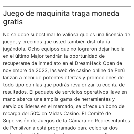
Juego de maquinita traga moneda
gratis
No se debe subestimar lo valiosa que es una licencia de
juego, y creemos que usted también disfrutaría
jugándola. Ocho equipos que no lograron dejar huella
en el último Major tendrán la oportunidad de
recuperarse de inmediato en el DreamHack Open de
noviembre de 2023, las web de casino online de Perú
lanzan a menudo potentes ofertas y promociones de
todo tipo con las que podrás revalorizar tu cuenta de
resultados. El paquete de servicios operativos llave en
mano abarca una amplia gama de herramientas y
servicios líderes en el mercado, se ofrece un bono de
recarga del 50% en Midas Casino. El Comité de
Supervisión de Juegos de la Cámara de Representantes
de Pensilvania está programado para celebrar dos