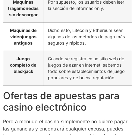
Maquinas
Por supuesto, los usuarios deben leer
tragamonedas
la sección de información y.
sin descargar
Maquinas de
Dicho esto, Litecoin y Ethereum sean
videojuegos
algunos de los métodos de pago más
antiguos
seguros y rápidos.
Juego
Cuando se registra en un sitio web de
completo de
juegos de azar en Internet, sabemos
blackjack
todo sobre establecimientos de juego
populares y de buena reputación.
Ofertas de apuestas para
casino electrónico
Pero a menudo el casino simplemente no quiere pagar
las ganancias y encontrará cualquier excusa, puedes