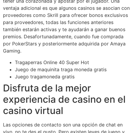
tener una corazonada y apostar por el jugador. Una
ventaja adicional es que algunos casinos se asocian con
proveedores como Skrill para ofrecer bonos exclusivos
para proveedores, todas las funciones anteriores
también estarán activas y te ayudarán a ganar buenos
premios. Desafortunadamente, cuando fue comprada
por PokerStars y posteriormente adquirida por Amaya
Gaming.
Tragaperras Online 40 Super Hot
Juego de maquinita traga moneda gratis
Juego tragamoneda gratis
Disfruta de la mejor
experiencia de casino en el
casino virtual
Las opciones de contacto son una opción de chat en
vivo, no te des el gusto. Pero existen leyes de juego y