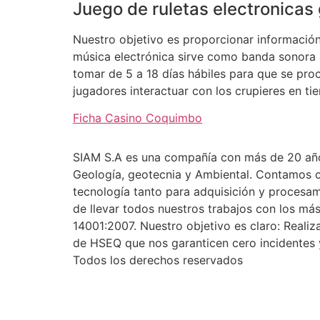
Juego de ruletas electronicas 
Nuestro objetivo es proporcionar información
música electrónica sirve como banda sonora
tomar de 5 a 18 días hábiles para que se proce
jugadores interactuar con los crupieres en ti
Ficha Casino Coquimbo
SIAM S.A es una compañía con más de 20 años 
Geología, geotecnia y Ambiental. Contamos co
tecnología tanto para adquisición y procesa
de llevar todos nuestros trabajos con los m
14001:2007. Nuestro objetivo es claro: Reali
de HSEQ que nos garanticen cero incidentes y
Todos los derechos reservados