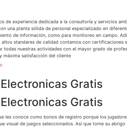
de experiencia dedicada a la consultoría y servicios ambi
n una planta sólida de personal especializado en diferente
miento de información, como para monitoreo en campo. Adi
ás altos standares de calidad contamos con certificacione
zar todas nuestras actividades con el mayor grado de profe
 máxima satisfacción del cliente
to
Electronicas Gratis
Electronicas Gratis
 se les conoce como bonos de registro porque los jugadores
que visual de juegos seleccionados. Así que tome su abrigo