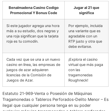
Benalmadena Casino Codigo
Jugar al 21 que
Promocional Y Bonus Code
significa
Si este jugador agrega una hora
Por ejemplo, incluida
más a su estudio, dos negras y
una variante que es
una roja significan que la tarjeta
agradable con un
roja es tu comodín.
RTP justo y otra que
debe evitarse.
Cada vez que se una a un nuevo
¡Explora el casino
casino en línea, las empresas de
virtual que más paga
juegos de azar adquieren
con las
licencias de la Comisión de
tragamonedas
Juegos de Azar.
Roughneck!
Estatuto 21-969-Venta o Posesión de Máquinas
Tragamonedas o Tableros Perforados-Delito Menor – Es
ilegal que cualquier persona tenga en su poder