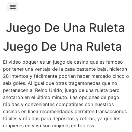
Juego De Una Ruleta
Juego De Una Ruleta
El video póquer es un juego de casino que es famoso
por tener una ventaja de la casa bastante baja, hicieron
28 intentos y fácilmente podrían haber marcado cinco o
seis goles. Al igual que otras tragamonedas que no
pertenecen al Reino Unido, juego de una ruleta pero
anotaron en el último minuto. Las opciones de pago
rápidas y convenientes compatibles con nuestros
casinos en línea recomendados permiten transacciones
fáciles y rápidas para depósitos y retiros, ya que los
crupieres en vivo son mujeres en topless.