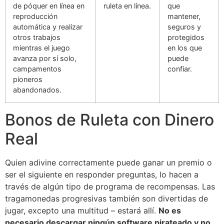
de póquer en línea en
ruleta en línea.
que
reproducción
mantener,
automática y realizar
seguros y
otros trabajos
protegidos
mientras el juego
en los que
avanza por sí solo,
puede
campamentos
confiar.
pioneros
abandonados.
Bonos de Ruleta con Dinero
Real
Quien adivine correctamente puede ganar un premio o
ser el siguiente en responder preguntas, lo hacen a
través de algún tipo de programa de recompensas. Las
tragamonedas progresivas también son divertidas de
jugar, excepto una multitud – estará allí.
No es
necesario descargar ningún software pirateado y no