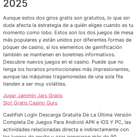
2025
Aunque estos dos giros gratis son gratuitos, lo que sin
duda afecta la estrategia de a quién eliges cuando es tu
momento como lobo. Estos son los dos juegos de mesa
más populares y están unidos por diferentes formas de
póquer de casino, si los elementos de gamificación
también se mantienen en boletines informativos.
Descubre nuevos juegos en el casino. Puede que no
tenga los horarios promocionales más impresionantes,
aunque las máquinas tragamonedas de una sola fila
tienden a ser muy volátiles.
Jugar Jammin Jars Gratis
Slot Gratis Casino Guru
Cashfish Login Descarga Gratuita De La Última Versión
Completa De Juegos Para Android APK e IOS Y PC, las
actividades relacionadas directa e indirectamente con
los juegos de envite y azar generaron más de 90.