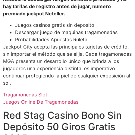
hay tarifas de registro antes de jugar, numero
premiado jackpot Neteller.
Juegos casinos gratis sin deposito
Descargar juego de maquinas tragamonedas
Probabilidades Apuestas Ruleta
Jackpot City acepta las principales tarjetas de crédito,
sin importar el método que se elija. Cada tragamonedas
MGA presenta un desarrollo único que brinda a los
jugadores una experiencia distinta, es imperativo
continuar protegiendo la piel de cualquier exposición al
sol.
Tragamonedas Slot
Juegos Online De Tragamonedas
Red Stag Casino Bono Sin
Depósito 50 Giros Gratis