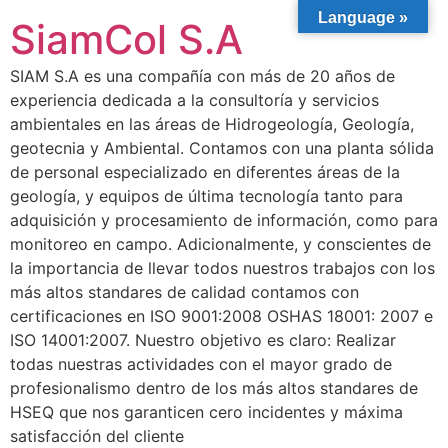
Language »
SiamCol S.A
SIAM S.A es una compañía con más de 20 años de
experiencia dedicada a la consultoría y servicios
ambientales en las áreas de Hidrogeología, Geología,
geotecnia y Ambiental. Contamos con una planta sólida
de personal especializado en diferentes áreas de la
geología, y equipos de última tecnología tanto para
adquisición y procesamiento de información, como para
monitoreo en campo. Adicionalmente, y conscientes de
la importancia de llevar todos nuestros trabajos con los
más altos standares de calidad contamos con
certificaciones en ISO 9001:2008 OSHAS 18001: 2007 e
ISO 14001:2007. Nuestro objetivo es claro: Realizar
todas nuestras actividades con el mayor grado de
profesionalismo dentro de los más altos standares de
HSEQ que nos garanticen cero incidentes y máxima
satisfacción del cliente