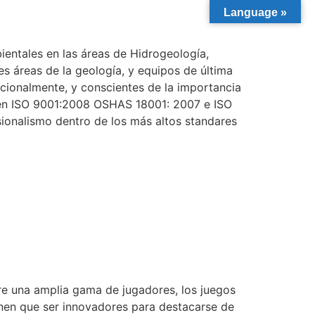
Language »
entales en las áreas de Hidrogeología,
s áreas de la geología, y equipos de última
cionalmente, y conscientes de la importancia
s en ISO 9001:2008 OSHAS 18001: 2007 e ISO
sionalismo dentro de los más altos standares
tre una amplia gama de jugadores, los juegos
ienen que ser innovadores para destacarse de