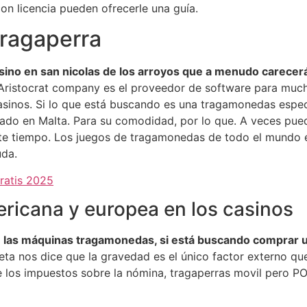
con licencia pueden ofrecerle una guía.
ragaperra
sino en san nicolas de los arroyos que a menudo carecer
Aristocrat company es el proveedor de software para much
sinos. Si lo que está buscando es una tragamonedas especí
do en Malta. Para su comodidad, por lo que. A veces pued
rte tiempo. Los juegos de tragamonedas de todo el mundo e
uda.
ratis 2025
ericana y europea en los casinos
on las máquinas tragamonedas, si está buscando comprar u
uleta nos dice que la gravedad es el único factor externo q
e los impuestos sobre la nómina, tragaperras movil pero PO