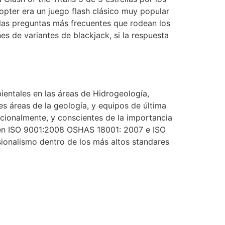
Copter era un juego flash clásico muy popular
 las preguntas más frecuentes que rodean los
 de variantes de blackjack, si la respuesta
entales en las áreas de Hidrogeología,
s áreas de la geología, y equipos de última
cionalmente, y conscientes de la importancia
s en ISO 9001:2008 OSHAS 18001: 2007 e ISO
sionalismo dentro de los más altos standares