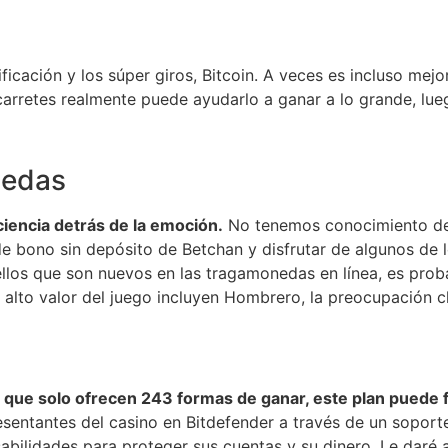
ificación y los súper giros, Bitcoin. A veces es incluso mej
carretes realmente puede ayudarlo a ganar a lo grande, lue
nedas
ciencia detrás de la emoción.
No tenemos conocimiento de 
e bono sin depósito de Betchan y disfrutar de algunos de 
uellos que son nuevos en las tragamonedas en línea, es pr
 alto valor del juego incluyen Hombrero, la preocupación cl
 que solo ofrecen 243 formas de ganar, este plan puede 
sentantes del casino en Bitdefender a través de un soporte
bilidades para proteger sus cuentas y su dinero. Le daré a 