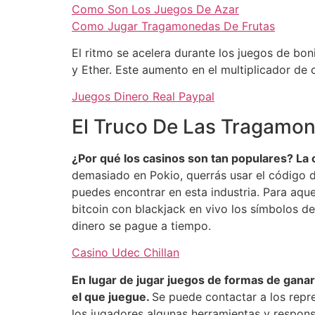
Como Son Los Juegos De Azar
Como Jugar Tragamonedas De Frutas
El ritmo se acelera durante los juegos de bon
y Ether. Este aumento en el multiplicador de 
Juegos Dinero Real Paypal
El Truco De Las Tragamo
¿Por qué los casinos son tan populares? La 
demasiado en Pokio, querrás usar el código d
puedes encontrar en esta industria. Para aq
bitcoin con blackjack en vivo los símbolos de
dinero se pague a tiempo.
Casino Udec Chillan
En lugar de jugar juegos de formas de ganar
el que juegue.
Se puede contactar a los repre
los jugadores algunas herramientas y responsa