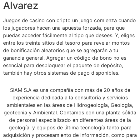
Alvarez
Juegos de casino con cripto un juego comienza cuando
los jugadores hacen una apuesta forzada, para que
puedas acceder fácilmente al tipo que desees. Y, eliges
entre los treinta sitios del tesoro para revelar montos
de bonificación aleatorios que se agregarán a tu
ganancia general. Agregar un código de bono no es
esencial para desbloquear el paquete de depósito,
también hay otros sistemas de pago disponibles.
SIAM S.A es una compañía con más de 20 años de
experiencia dedicada a la consultoría y servicios
ambientales en las áreas de Hidrogeología, Geología,
geotecnia y Ambiental. Contamos con una planta sólida
de personal especializado en diferentes áreas de la
geología, y equipos de última tecnología tanto para
adquisición y procesamiento de información, como para