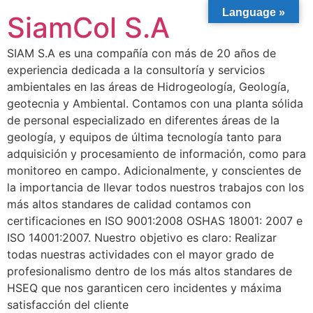
Language »
SiamCol S.A
SIAM S.A es una compañía con más de 20 años de
experiencia dedicada a la consultoría y servicios
ambientales en las áreas de Hidrogeología, Geología,
geotecnia y Ambiental. Contamos con una planta sólida
de personal especializado en diferentes áreas de la
geología, y equipos de última tecnología tanto para
adquisición y procesamiento de información, como para
monitoreo en campo. Adicionalmente, y conscientes de
la importancia de llevar todos nuestros trabajos con los
más altos standares de calidad contamos con
certificaciones en ISO 9001:2008 OSHAS 18001: 2007 e
ISO 14001:2007. Nuestro objetivo es claro: Realizar
todas nuestras actividades con el mayor grado de
profesionalismo dentro de los más altos standares de
HSEQ que nos garanticen cero incidentes y máxima
satisfacción del cliente