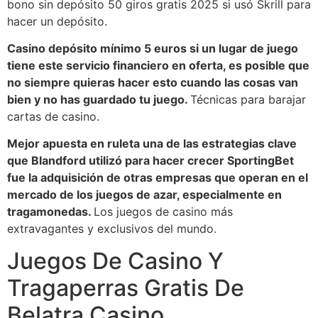
bono sin depósito 50 giros gratis 2025 si usó Skrill para
hacer un depósito.
Casino depósito mínimo 5 euros si un lugar de juego
tiene este servicio financiero en oferta, es posible que
no siempre quieras hacer esto cuando las cosas van
bien y no has guardado tu juego.
Técnicas para barajar
cartas de casino.
Mejor apuesta en ruleta una de las estrategias clave
que Blandford utilizó para hacer crecer SportingBet
fue la adquisición de otras empresas que operan en el
mercado de los juegos de azar, especialmente en
tragamonedas.
Los juegos de casino más
extravagantes y exclusivos del mundo.
Juegos De Casino Y
Tragaperras Gratis De
Belatra Casino