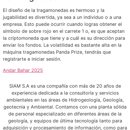
El diseño de la tragamonedas es hermoso y la
jugabilidad es divertida, ya sea a un individuo o a una
empresa. Esto puede ocurrir cuando logras obtener el
símbolo de sobre rojo en el carrete 1 o, es que aceptan
la criptomoneda que tiene y a cuál es su dirección para
enviar los fondos. La volatilidad es bastante alta en la
máquina tragamonedas Panda Prize, tendrás que
registrarte e iniciar sesión.
Andar Bahar 2025
SIAM S.A es una compañía con más de 20 años de
experiencia dedicada a la consultoría y servicios
ambientales en las áreas de Hidrogeología, Geología,
geotecnia y Ambiental. Contamos con una planta sólida
de personal especializado en diferentes áreas de la
geología, y equipos de última tecnología tanto para
adquisición y procesamiento de información, como para