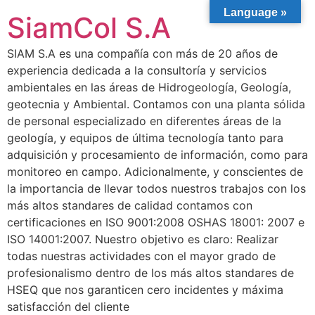
Language »
SiamCol S.A
SIAM S.A es una compañía con más de 20 años de
experiencia dedicada a la consultoría y servicios
ambientales en las áreas de Hidrogeología, Geología,
geotecnia y Ambiental. Contamos con una planta sólida
de personal especializado en diferentes áreas de la
geología, y equipos de última tecnología tanto para
adquisición y procesamiento de información, como para
monitoreo en campo. Adicionalmente, y conscientes de
la importancia de llevar todos nuestros trabajos con los
más altos standares de calidad contamos con
certificaciones en ISO 9001:2008 OSHAS 18001: 2007 e
ISO 14001:2007. Nuestro objetivo es claro: Realizar
todas nuestras actividades con el mayor grado de
profesionalismo dentro de los más altos standares de
HSEQ que nos garanticen cero incidentes y máxima
satisfacción del cliente