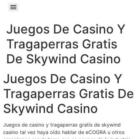
Juegos De Casino Y
Tragaperras Gratis
De Skywind Casino
Juegos De Casino Y
Tragaperras Gratis De
Skywind Casino
Juegos de casino y tragaperras gratis de skywind
casino tal vez haya oído hablar de eCOGRA u otros