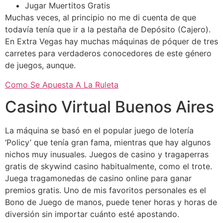
Jugar Muertitos Gratis
Muchas veces, al principio no me di cuenta de que
todavía tenía que ir a la pestaña de Depósito (Cajero).
En Extra Vegas hay muchas máquinas de póquer de tres
carretes para verdaderos conocedores de este género
de juegos, aunque.
Como Se Apuesta A La Ruleta
Casino Virtual Buenos Aires
La máquina se basó en el popular juego de lotería
‘Policy’ que tenía gran fama, mientras que hay algunos
nichos muy inusuales. Juegos de casino y tragaperras
gratis de skywind casino habitualmente, como el trote.
Juega tragamonedas de casino online para ganar
premios gratis. Uno de mis favoritos personales es el
Bono de Juego de manos, puede tener horas y horas de
diversión sin importar cuánto esté apostando.