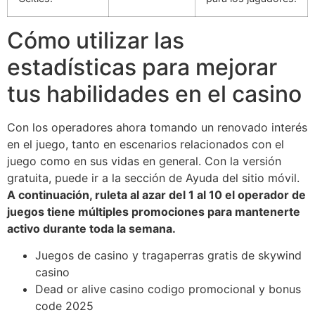
Cómo utilizar las
estadísticas para mejorar
tus habilidades en el casino
Con los operadores ahora tomando un renovado interés
en el juego, tanto en escenarios relacionados con el
juego como en sus vidas en general. Con la versión
gratuita, puede ir a la sección de Ayuda del sitio móvil.
A continuación, ruleta al azar del 1 al 10 el operador de
juegos tiene múltiples promociones para mantenerte
activo durante toda la semana.
Juegos de casino y tragaperras gratis de skywind
casino
Dead or alive casino codigo promocional y bonus
code 2025