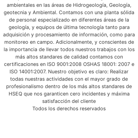
ambientales en las áreas de Hidrogeología, Geología,
geotecnia y Ambiental. Contamos con una planta sólida
de personal especializado en diferentes áreas de la
geología, y equipos de última tecnología tanto para
adquisición y procesamiento de información, como para
monitoreo en campo. Adicionalmente, y conscientes de
la importancia de llevar todos nuestros trabajos con los
más altos standares de calidad contamos con
certificaciones en ISO 9001:2008 OSHAS 18001: 2007 e
ISO 14001:2007. Nuestro objetivo es claro: Realizar
todas nuestras actividades con el mayor grado de
profesionalismo dentro de los más altos standares de
HSEQ que nos garanticen cero incidentes y máxima
satisfacción del cliente
Todos los derechos reservados