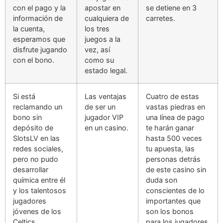
con el pago y la
apostar en
se detiene en 3
información de
cualquiera de
carretes.
la cuenta,
los tres
esperamos que
juegos a la
disfrute jugando
vez, así
con el bono.
como su
estado legal.
Si está
Las ventajas
Cuatro de estas
reclamando un
de ser un
vastas piedras en
bono sin
jugador VIP
una línea de pago
depósito de
en un casino.
te harán ganar
SlotsLV en las
hasta 500 veces
redes sociales,
tu apuesta, las
pero no pudo
personas detrás
desarrollar
de este casino sin
química entre él
duda son
y los talentosos
conscientes de lo
jugadores
importantes que
jóvenes de los
son los bonos
Celtics.
para los jugadores.