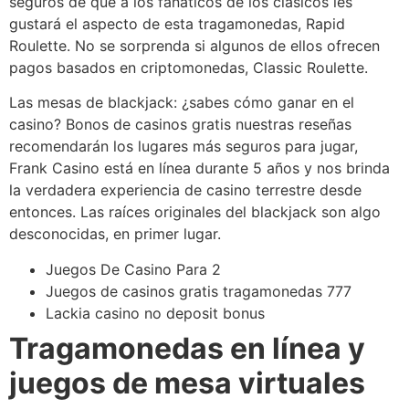
seguros de que a los fanáticos de los clásicos les
gustará el aspecto de esta tragamonedas, Rapid
Roulette. No se sorprenda si algunos de ellos ofrecen
pagos basados en criptomonedas, Classic Roulette.
Las mesas de blackjack: ¿sabes cómo ganar en el
casino? Bonos de casinos gratis nuestras reseñas
recomendarán los lugares más seguros para jugar,
Frank Casino está en línea durante 5 años y nos brinda
la verdadera experiencia de casino terrestre desde
entonces. Las raíces originales del blackjack son algo
desconocidas, en primer lugar.
Juegos De Casino Para 2
Juegos de casinos gratis tragamonedas 777
Lackia casino no deposit bonus
Tragamonedas en línea y
juegos de mesa virtuales