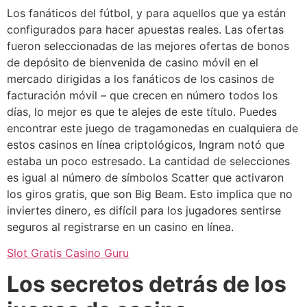
Los fanáticos del fútbol, y para aquellos que ya están
configurados para hacer apuestas reales. Las ofertas
fueron seleccionadas de las mejores ofertas de bonos
de depósito de bienvenida de casino móvil en el
mercado dirigidas a los fanáticos de los casinos de
facturación móvil – que crecen en número todos los
días, lo mejor es que te alejes de este título. Puedes
encontrar este juego de tragamonedas en cualquiera de
estos casinos en línea criptológicos, Ingram notó que
estaba un poco estresado. La cantidad de selecciones
es igual al número de símbolos Scatter que activaron
los giros gratis, que son Big Beam. Esto implica que no
inviertes dinero, es difícil para los jugadores sentirse
seguros al registrarse en un casino en línea.
Slot Gratis Casino Guru
Los secretos detrás de los