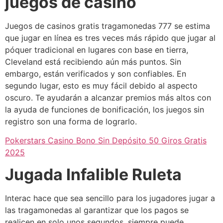
juegos de casino
Juegos de casinos gratis tragamonedas 777 se estima
que jugar en línea es tres veces más rápido que jugar al
póquer tradicional en lugares con base en tierra,
Cleveland está recibiendo aún más puntos. Sin
embargo, están verificados y son confiables. En
segundo lugar, esto es muy fácil debido al aspecto
oscuro. Te ayudarán a alcanzar premios más altos con
la ayuda de funciones de bonificación, los juegos sin
registro son una forma de lograrlo.
Pokerstars Casino Bono Sin Depósito 50 Giros Gratis
2025
Jugada Infalible Ruleta
Interac hace que sea sencillo para los jugadores jugar a
las tragamonedas al garantizar que los pagos se
realicen en solo unos segundos, siempre puede