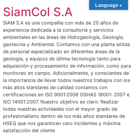
Language »
SiamCol S.A
SIAM S.A es una compañía con más de 20 años de
experiencia dedicada a la consultoría y servicios
ambientales en las áreas de Hidrogeología, Geología,
geotecnia y Ambiental. Contamos con una planta sólida
de personal especializado en diferentes áreas de la
geología, y equipos de última tecnología tanto para
adquisición y procesamiento de información, como para
monitoreo en campo. Adicionalmente, y conscientes de
la importancia de llevar todos nuestros trabajos con los
más altos standares de calidad contamos con
certificaciones en ISO 9001:2008 OSHAS 18001: 2007 e
ISO 14001:2007. Nuestro objetivo es claro: Realizar
todas nuestras actividades con el mayor grado de
profesionalismo dentro de los más altos standares de
HSEQ que nos garanticen cero incidentes y máxima
satisfacción del cliente