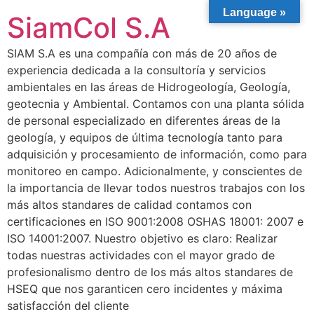
Language »
SiamCol S.A
SIAM S.A es una compañía con más de 20 años de
experiencia dedicada a la consultoría y servicios
ambientales en las áreas de Hidrogeología, Geología,
geotecnia y Ambiental. Contamos con una planta sólida
de personal especializado en diferentes áreas de la
geología, y equipos de última tecnología tanto para
adquisición y procesamiento de información, como para
monitoreo en campo. Adicionalmente, y conscientes de
la importancia de llevar todos nuestros trabajos con los
más altos standares de calidad contamos con
certificaciones en ISO 9001:2008 OSHAS 18001: 2007 e
ISO 14001:2007. Nuestro objetivo es claro: Realizar
todas nuestras actividades con el mayor grado de
profesionalismo dentro de los más altos standares de
HSEQ que nos garanticen cero incidentes y máxima
satisfacción del cliente