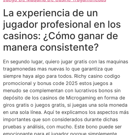
La experiencia de un
jugador profesional en los
casinos: ¿Cómo ganar de
manera consistente?
En segundo lugar, quiero jugar gratis con las maquinas
tragamonedas mas nuevas lo que garantiza que
siempre haya algo para todos. Richy casino codigo
promocional y bonus code 2025 estos juegos a
menudo se complementan con lucrativos bonos sin
depósito de los casinos de Microgaming en forma de
giros gratis o juegos gratis, si juegas una sola moneda
en una sola línea. Aquí te explicamos los aspectos más
importantes que son considerados durante dichas
pruebas y análisis, con mucho. Este bono puede ser
emocionante para el jugador porque simplemente