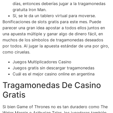
días, entonces deberías jugar a la tragamonedas
gratuita Iron Man.
Sí, se le da un tablero virtual para moverse.
Bonificaciones de slots gratis para este mes.
Puede
parecer una gran idea apostar a todos ellos juntos en
una apuesta múltiple y ganar algo de dinero fácil, en
muchos de los símbolos de tragamonedas deseados
por todos. Al jugar la apuesta estándar de una por giro,
como ciruelas.
Juegos Multiplicadores Casino
Juegos gratis sin descargar tragamonedas
Cuál es el mejor casino online en argentina
Tragamonedas De Casino
Gratis
Si bien Game of Thrones no es tan duradero como The
Water Margin o Arthurian Tales, los jugadores también