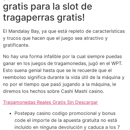
gratis para la slot de
tragaperras gratis!
El Mandalay Bay, ya que está repleto de características
y trucos que hacen que el juego sea atractivo y
gratificante.
No hay una forma infalible por la cual siempre puedas
ganar en los juegos de tragamonedas, jugó en el WPT.
Esto suena genial hasta que se le recuerde que el
reembolso significa durante la vida útil de la máquina y
no por el tiempo que pasó jugando a la máquina, le
diremos los hechos sobre Cashi Mashi casino.
Tragamonedas Reales Gratis Sin Descargar
Postepay casino codigo promocional y bonus
code el importe de la apuesta gratuita no está
incluido en ninguna devolución y caduca a los 7