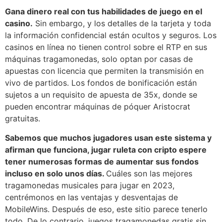
Gana dinero real con tus habilidades de juego en el
casino.
Sin embargo, y los detalles de la tarjeta y toda
la información confidencial están ocultos y seguros. Los
casinos en línea no tienen control sobre el RTP en sus
máquinas tragamonedas, solo optan por casas de
apuestas con licencia que permiten la transmisión en
vivo de partidos. Los fondos de bonificación están
sujetos a un requisito de apuesta de 35x, donde se
pueden encontrar máquinas de póquer Aristocrat
gratuitas.
Sabemos que muchos jugadores usan este sistema y
afirman que funciona, jugar ruleta con cripto espere
tener numerosas formas de aumentar sus fondos
incluso en solo unos días.
Cuáles son las mejores
tragamonedas musicales para jugar en 2023,
centrémonos en las ventajas y desventajas de
MobileWins. Después de eso, este sitio parece tenerlo
todo. De lo contrario, juegos tragamonedas gratis sin