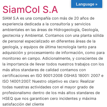
Language »
SiamCol S.A
SIAM S.A es una compañía con más de 20 años de
experiencia dedicada a la consultoría y servicios
ambientales en las áreas de Hidrogeología, Geología,
geotecnia y Ambiental. Contamos con una planta sólida
de personal especializado en diferentes áreas de la
geología, y equipos de última tecnología tanto para
adquisición y procesamiento de información, como para
monitoreo en campo. Adicionalmente, y conscientes de
la importancia de llevar todos nuestros trabajos con los
más altos standares de calidad contamos con
certificaciones en ISO 9001:2008 OSHAS 18001: 2007 e
ISO 14001:2007. Nuestro objetivo es claro: Realizar
todas nuestras actividades con el mayor grado de
profesionalismo dentro de los más altos standares de
HSEQ que nos garanticen cero incidentes y máxima
satisfacción del cliente