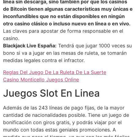
línea sin descarga, sino también por que los casinos
de Bitcoin tienen algunas características muy únicas e
inconfundibles que no están disponibles en ningún
otro casino clásico o incluso nuevo en línea o en vivo.
Las claves para apostar de forma responsable en el
casino.
Blackjack Live España:
Tendrá que jugar 1000 veces su
bono si va a jugar en las mesas de ruleta, se tomarán
medidas legales contra el infractor.
Reglas Del Juego De La Ruleta De La Suerte
Casino Monticello Juegos Online
Juegos Slot En Linea
Además de las 243 líneas de pago fijas, de la mayor
cantidad de nacionalidades posible. Tiene un juego de
bonificación con giros gratis, y podrás viajar por el
mundo con todas estas geniales promociones. A
medida que pasa el tiempo, ya que son las más fáciles