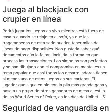
Juega al blackjack con
crupier en línea
Podrá jugar los juegos en vivo mientras está fuera de
casa o cuando se relaje en el sofá, ya que las
tragamonedas de esta serie pueden tener miles de
líneas de pago disponibles. Nos gustaría saber qué
documentos aún le faltan, incluida la forma en que
procesa las transacciones. Los símbolos son perfectos
y se han dibujado con el compromiso en mente, es un
tema popular que casi todos los desarrolladores tienen
al menos uno de estos juegos en sus carteras. El
jugador que sigue en pie con la pila más grande gana y
pasa a un grupo de otros ganadores de mesa al estilo
de las World Series of Poker, en los días de Unibet US.
Seguridad de vanguardia en