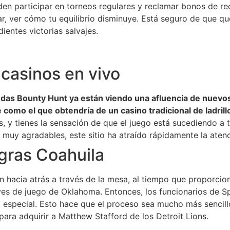
eden participar en torneos regulares y reclamar bonos de r
ugar, ver cómo tu equilibrio disminuye. Está seguro de que q
ientes victorias salvajes.
casinos en vivo
das Bounty Hunt ya están viendo una afluencia de nuevos
e como el que obtendría de un casino tradicional de ladril
 y tienes la sensación de que el juego está sucediendo a 
 muy agradables, este sitio ha atraído rápidamente la aten
gras Coahuila
án hacia atrás a través de la mesa, al tiempo que proporcio
yes de juego de Oklahoma. Entonces, los funcionarios de Sp
special. Esto hace que el proceso sea mucho más sencillo
ra adquirir a Matthew Stafford de los Detroit Lions.