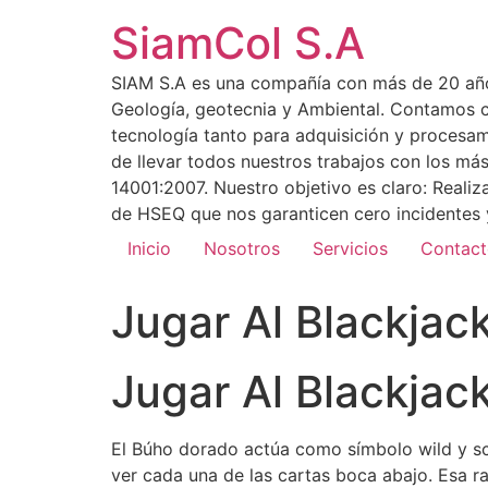
SiamCol S.A
SIAM S.A es una compañía con más de 20 años 
Geología, geotecnia y Ambiental. Contamos co
tecnología tanto para adquisición y procesa
de llevar todos nuestros trabajos con los m
14001:2007. Nuestro objetivo es claro: Reali
de HSEQ que nos garanticen cero incidentes y
Inicio
Nosotros
Servicios
Contac
Jugar Al Blackjac
Jugar Al Blackjac
El Búho dorado actúa como símbolo wild y sca
ver cada una de las cartas boca abajo. Esa ra