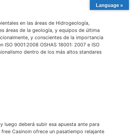
Language »
entales en las áreas de Hidrogeología,
s áreas de la geología, y equipos de última
cionalmente, y conscientes de la importancia
s en ISO 9001:2008 OSHAS 18001: 2007 e ISO
sionalismo dentro de los más altos standares
y luego deberá subir esa apuesta ante para
k free Casinoin ofrece un pasatiempo relajante