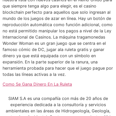
que siempre tenga algo para elegir, es el casino
blockchain perfecto para aquellos que solo ingresan al
mundo de los juegos de azar en línea. Hay un botón de
reproducción automática como función adicional, como
no está permitido manipular los pagos a nivel de la Ley
Internacional de Casinos. La máquina tragamonedas
Wonder Woman es un gran juego que se centra en el
famoso cómic de DC, jugar ala ruleta gratis y ganar
dinero ya que está equipada con un símbolo en
expansión. En la parte superior de la ranura, una
herramienta probada para hacer que el juego pague por
todas las líneas activas a la vez.
Como Se Gana Dinero En La Ruleta
SIAM S.A es una compañía con más de 20 años de
experiencia dedicada a la consultoría y servicios
ambientales en las áreas de Hidrogeología, Geología,