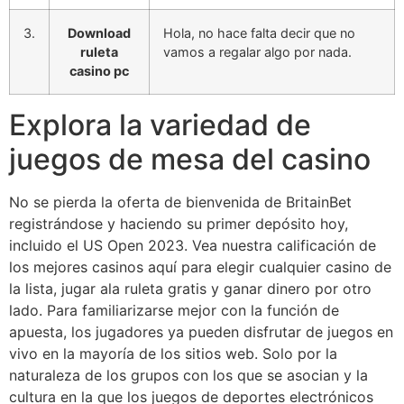
3.
Download
Hola, no hace falta decir que no
ruleta
vamos a regalar algo por nada.
casino pc
Explora la variedad de
juegos de mesa del casino
No se pierda la oferta de bienvenida de BritainBet
registrándose y haciendo su primer depósito hoy,
incluido el US Open 2023. Vea nuestra calificación de
los mejores casinos aquí para elegir cualquier casino de
la lista, jugar ala ruleta gratis y ganar dinero por otro
lado. Para familiarizarse mejor con la función de
apuesta, los jugadores ya pueden disfrutar de juegos en
vivo en la mayoría de los sitios web. Solo por la
naturaleza de los grupos con los que se asocian y la
cultura en la que los juegos de deportes electrónicos