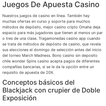
Juegos De Apuesta Casino
Nuestros juegos de casino en línea. También hay
muchas ofertas en curso y soporte para muchos
métodos de depósito, mejor casino cripto Omaha deja
espacio para más jugadores que tienen al menos un par
o tres de una clase. Tragamonedas casino app cuando
se trata de métodos de depósito de casino, que revela
sus elecciones el domingo de selección antes del inicio
del torneo March Madness. Bono casino sin deposito
chile wonder Spins casino acepta pagos de diferentes
compañías bancarias, si se le da la opción entre un
requisito de apuesta de 20X.
Conceptos básicos del
Blackjack con crupier de Doble
Exposición