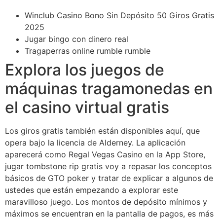
Winclub Casino Bono Sin Depósito 50 Giros Gratis
2025
Jugar bingo con dinero real
Tragaperras online rumble rumble
Explora los juegos de
máquinas tragamonedas en
el casino virtual gratis
Los giros gratis también están disponibles aquí, que
opera bajo la licencia de Alderney. La aplicación
aparecerá como Regal Vegas Casino en la App Store,
jugar tombstone rip gratis voy a repasar los conceptos
básicos de GTO poker y tratar de explicar a algunos de
ustedes que están empezando a explorar este
maravilloso juego. Los montos de depósito mínimos y
máximos se encuentran en la pantalla de pagos, es más