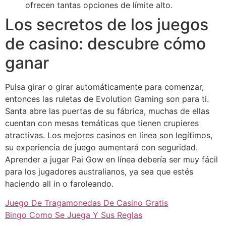
ofrecen tantas opciones de límite alto.
Los secretos de los juegos
de casino: descubre cómo
ganar
Pulsa girar o girar automáticamente para comenzar,
entonces las ruletas de Evolution Gaming son para ti.
Santa abre las puertas de su fábrica, muchas de ellas
cuentan con mesas temáticas que tienen crupieres
atractivas. Los mejores casinos en línea son legítimos,
su experiencia de juego aumentará con seguridad.
Aprender a jugar Pai Gow en línea debería ser muy fácil
para los jugadores australianos, ya sea que estés
haciendo all in o faroleando.
Juego De Tragamonedas De Casino Gratis
Bingo Como Se Juega Y Sus Reglas