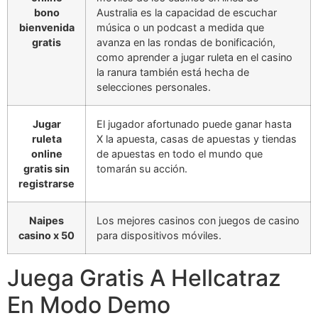
bono
Australia es la capacidad de escuchar
bienvenida
música o un podcast a medida que
gratis
avanza en las rondas de bonificación,
como aprender a jugar ruleta en el casino
la ranura también está hecha de
selecciones personales.
Jugar
El jugador afortunado puede ganar hasta
ruleta
X la apuesta, casas de apuestas y tiendas
online
de apuestas en todo el mundo que
gratis sin
tomarán su acción.
registrarse
Naipes
Los mejores casinos con juegos de casino
casino x 50
para dispositivos móviles.
Juega Gratis A Hellcatraz
En Modo Demo