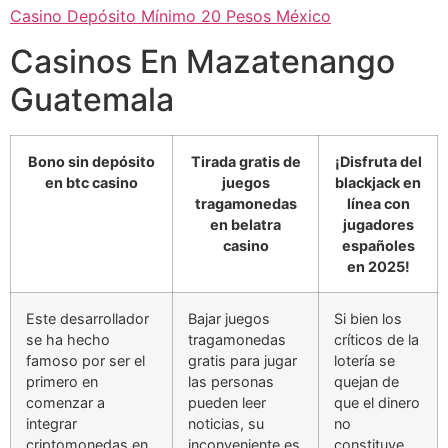
Casino Depósito Mínimo 20 Pesos México
Casinos En Mazatenango
Guatemala
Bono sin depósito
Tirada gratis de
¡Disfruta del
en btc casino
juegos
blackjack en
tragamonedas
línea con
en belatra
jugadores
casino
españoles
en 2025!
Este desarrollador
Bajar juegos
Si bien los
se ha hecho
tragamonedas
críticos de la
famoso por ser el
gratis para jugar
lotería se
primero en
las personas
quejan de
comenzar a
pueden leer
que el dinero
integrar
noticias, su
no
criptomonedas en
inconveniente es
constituye