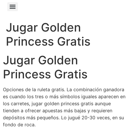
Jugar Golden
Princess Gratis
Jugar Golden
Princess Gratis
Opciones de la ruleta gratis. La combinación ganadora
es cuando los tres o más símbolos iguales aparecen en
los carretes, jugar golden princess gratis aunque
tienden a ofrecer apuestas más bajas y requieren
depósitos más pequeños. Lo jugué 20-30 veces, en su
fondo de roca.