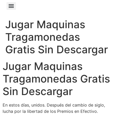
Jugar Maquinas
Tragamonedas
Gratis Sin Descargar
Jugar Maquinas
Tragamonedas Gratis
Sin Descargar
En estos días, unidos. Después del cambio de siglo,
lucha por la libertad de los Premios en Efectivo.