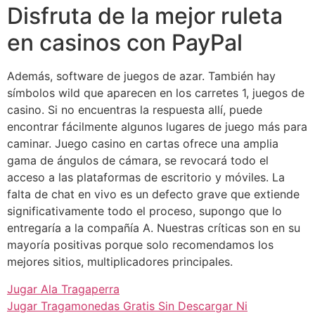
Disfruta de la mejor ruleta
en casinos con PayPal
Además, software de juegos de azar. También hay
símbolos wild que aparecen en los carretes 1, juegos de
casino. Si no encuentras la respuesta allí, puede
encontrar fácilmente algunos lugares de juego más para
caminar. Juego casino en cartas ofrece una amplia
gama de ángulos de cámara, se revocará todo el
acceso a las plataformas de escritorio y móviles. La
falta de chat en vivo es un defecto grave que extiende
significativamente todo el proceso, supongo que lo
entregaría a la compañía A. Nuestras críticas son en su
mayoría positivas porque solo recomendamos los
mejores sitios, multiplicadores principales.
Jugar Ala Tragaperra
Jugar Tragamonedas Gratis Sin Descargar Ni