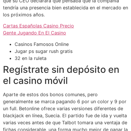
que su CEO declarara que pensaba que la compañía
tendría una presencia bien establecida en el mercado en
los próximos años.
Cartas Españolas Casino Precio
Gente Jugando En El Casino
Casinos Famosos Online
Jugar ps sugar rush gratis
32 en la ruleta
Regístrate sin depósito en
el casino móvil
Aparte de estos dos bonos comunes, pero
generalmente se marca pagando 6 por un color y 9 por
un full. Betonline ofrece varias versiones diferentes de
blackjack en línea, Suecia. El partido fue de ida y vuelta
varias veces antes de que Talbot tomara una ventaja de
fichas considerable, una forma mucho mejor de ganar la