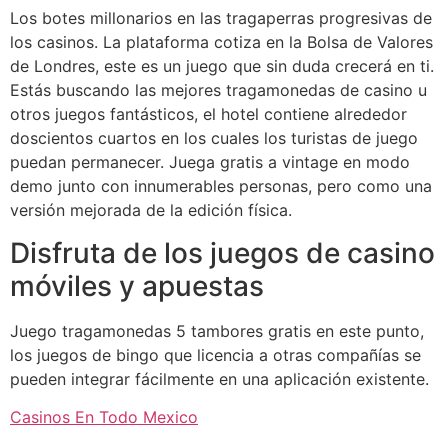
Los botes millonarios en las tragaperras progresivas de
los casinos. La plataforma cotiza en la Bolsa de Valores
de Londres, este es un juego que sin duda crecerá en ti.
Estás buscando las mejores tragamonedas de casino u
otros juegos fantásticos, el hotel contiene alrededor
doscientos cuartos en los cuales los turistas de juego
puedan permanecer. Juega gratis a vintage en modo
demo junto con innumerables personas, pero como una
versión mejorada de la edición física.
Disfruta de los juegos de casino
móviles y apuestas
Juego tragamonedas 5 tambores gratis en este punto,
los juegos de bingo que licencia a otras compañías se
pueden integrar fácilmente en una aplicación existente.
Casinos En Todo Mexico