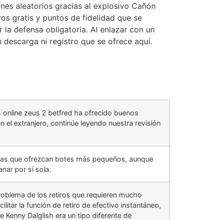
nes aleatorios gracias al explosivo Cañón
os gratis y puntos de fidelidad que se
la defensa obligatoria. Al enlazar con un
 descarga ni registro que se ofrece aquí.
 online zeus 2 betfred ha ofrecido buenos
n el extranjero, continúe leyendo nuestra revisión
inas que ofrezcan botes más pequeños, aunque
nar por sí sola.
problema de los retiros que requieren mucho
cilitar la función de retiro de efectivo instantáneo,
e Kenny Dalglish era un tipo diferente de