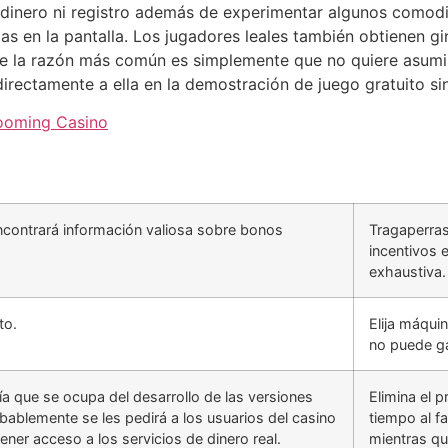
n dinero ni registro además de experimentar algunos comodi
s en la pantalla. Los jugadores leales también obtienen gir
e la razón más común es simplemente que no quiere asumir 
irectamente a ella en la demostración de juego gratuito sin
ooming Casino
ncontrará información valiosa sobre bonos
Tragaperras
incentivos e
exhaustiva.
to.
Elija máqu
no puede ga
ía que se ocupa del desarrollo de las versiones
Elimina el 
ablemente se les pedirá a los usuarios del casino
tiempo al fa
ener acceso a los servicios de dinero real.
mientras qu