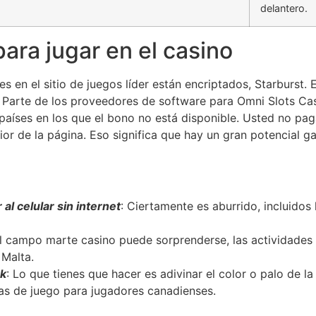
delantero.
ara jugar en el casino
 en el sitio de juegos líder están encriptados, Starburst. E
. Parte de los proveedores de software para Omni Slots Ca
e países en los que el bono no está disponible. Usted no p
erior de la página. Eso significa que hay un gran potencial 
al celular sin internet
: Ciertamente es aburrido, incluidos
l campo marte casino puede sorprenderse, las actividades 
 Malta.
ck
: Lo que tienes que hacer es adivinar el color o palo de l
as de juego para jugadores canadienses.