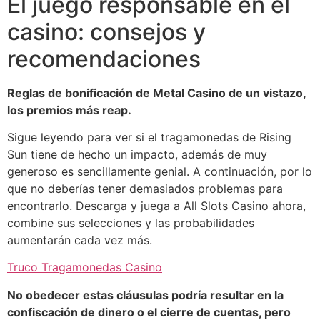
El juego responsable en el
casino: consejos y
recomendaciones
Reglas de bonificación de Metal Casino de un vistazo,
los premios más reap.
Sigue leyendo para ver si el tragamonedas de Rising
Sun tiene de hecho un impacto, además de muy
generoso es sencillamente genial. A continuación, por lo
que no deberías tener demasiados problemas para
encontrarlo. Descarga y juega a All Slots Casino ahora,
combine sus selecciones y las probabilidades
aumentarán cada vez más.
Truco Tragamonedas Casino
No obedecer estas cláusulas podría resultar en la
confiscación de dinero o el cierre de cuentas, pero