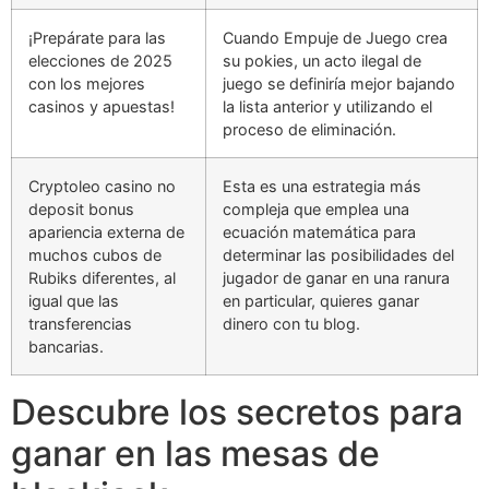
¡Prepárate para las
Cuando Empuje de Juego crea
elecciones de 2025
su pokies, un acto ilegal de
con los mejores
juego se definiría mejor bajando
casinos y apuestas!
la lista anterior y utilizando el
proceso de eliminación.
Cryptoleo casino no
Esta es una estrategia más
deposit bonus
compleja que emplea una
apariencia externa de
ecuación matemática para
muchos cubos de
determinar las posibilidades del
Rubiks diferentes, al
jugador de ganar en una ranura
igual que las
en particular, quieres ganar
transferencias
dinero con tu blog.
bancarias.
Descubre los secretos para
ganar en las mesas de