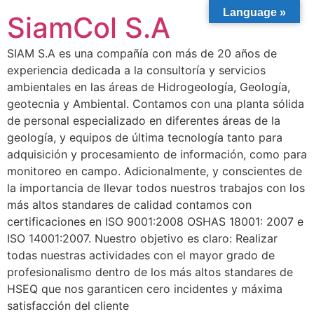
Language »
SiamCol S.A
SIAM S.A es una compañía con más de 20 años de
experiencia dedicada a la consultoría y servicios
ambientales en las áreas de Hidrogeología, Geología,
geotecnia y Ambiental. Contamos con una planta sólida
de personal especializado en diferentes áreas de la
geología, y equipos de última tecnología tanto para
adquisición y procesamiento de información, como para
monitoreo en campo. Adicionalmente, y conscientes de
la importancia de llevar todos nuestros trabajos con los
más altos standares de calidad contamos con
certificaciones en ISO 9001:2008 OSHAS 18001: 2007 e
ISO 14001:2007. Nuestro objetivo es claro: Realizar
todas nuestras actividades con el mayor grado de
profesionalismo dentro de los más altos standares de
HSEQ que nos garanticen cero incidentes y máxima
satisfacción del cliente