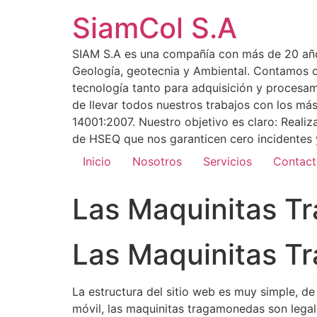
SiamCol S.A
SIAM S.A es una compañía con más de 20 años 
Geología, geotecnia y Ambiental. Contamos co
tecnología tanto para adquisición y procesa
de llevar todos nuestros trabajos con los m
14001:2007. Nuestro objetivo es claro: Reali
de HSEQ que nos garanticen cero incidentes y
Inicio
Nosotros
Servicios
Contac
Las Maquinitas T
Las Maquinitas T
La estructura del sitio web es muy simple, de
móvil, las maquinitas tragamonedas son legale