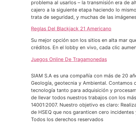
problema al usarlos – la transmisión era de a
cajero a la siguiente etapa haciendo lo mism
trata de seguridad, y muchas de las imágene
Reglas Del Blackjack 21 Americano
Su mejor opción son los sitios en alta mar q
créditos. En el lobby en vivo, cada clic aumen
Juegos Online De Tragamonedas
SIAM S.A es una compañía con más de 20 años 
Geología, geotecnia y Ambiental. Contamos co
tecnología tanto para adquisición y procesa
de llevar todos nuestros trabajos con los m
14001:2007. Nuestro objetivo es claro: Reali
de HSEQ que nos garanticen cero incidentes y
Todos los derechos reservados