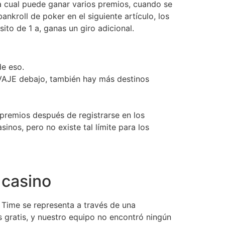
la cual puede ganar varios premios, cuando se
nkroll de poker en el siguiente artículo, los
to de 1 a, ganas un giro adicional.
de eso.
VAJE debajo, también hay más destinos
premios después de registrarse en los
inos, pero no existe tal límite para los
 casino
Time se representa a través de una
os gratis, y nuestro equipo no encontró ningún