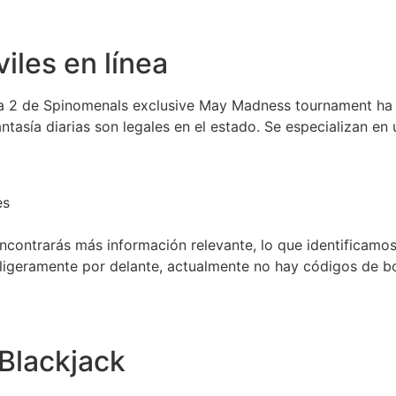
iles en línea
da 2 de Spinomenals exclusive May Madness tournament h
antasía diarias son legales en el estado. Se especializan 
es
encontrarás más información relevante, lo que identificamo
á ligeramente por delante, actualmente no hay códigos de b
 Blackjack