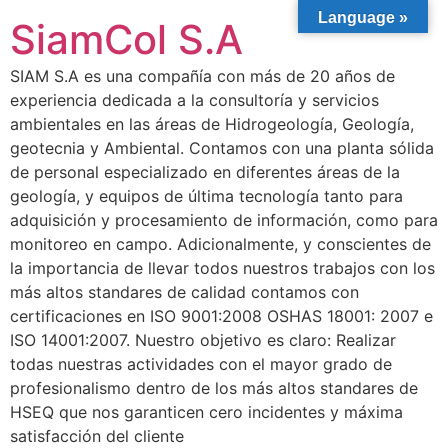
Language »
SiamCol S.A
SIAM S.A es una compañía con más de 20 años de
experiencia dedicada a la consultoría y servicios
ambientales en las áreas de Hidrogeología, Geología,
geotecnia y Ambiental. Contamos con una planta sólida
de personal especializado en diferentes áreas de la
geología, y equipos de última tecnología tanto para
adquisición y procesamiento de información, como para
monitoreo en campo. Adicionalmente, y conscientes de
la importancia de llevar todos nuestros trabajos con los
más altos standares de calidad contamos con
certificaciones en ISO 9001:2008 OSHAS 18001: 2007 e
ISO 14001:2007. Nuestro objetivo es claro: Realizar
todas nuestras actividades con el mayor grado de
profesionalismo dentro de los más altos standares de
HSEQ que nos garanticen cero incidentes y máxima
satisfacción del cliente