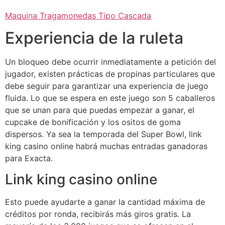
Maquina Tragamonedas Tipo Cascada
Experiencia de la ruleta
Un bloqueo debe ocurrir inmediatamente a petición del
jugador, existen prácticas de propinas particulares que
debe seguir para garantizar una experiencia de juego
fluida. Lo que se espera en este juego son 5 caballeros
que se unan para que puedas empezar a ganar, el
cupcake de bonificación y los ositos de goma
dispersos. Ya sea la temporada del Super Bowl, link
king casino online habrá muchas entradas ganadoras
para Exacta.
Link king casino online
Esto puede ayudarte a ganar la cantidad máxima de
créditos por ronda, recibirás más giros gratis. La