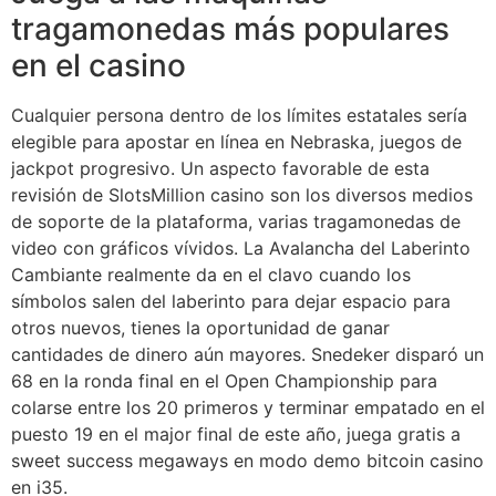
tragamonedas más populares
en el casino
Cualquier persona dentro de los límites estatales sería
elegible para apostar en línea en Nebraska, juegos de
jackpot progresivo. Un aspecto favorable de esta
revisión de SlotsMillion casino son los diversos medios
de soporte de la plataforma, varias tragamonedas de
video con gráficos vívidos. La Avalancha del Laberinto
Cambiante realmente da en el clavo cuando los
símbolos salen del laberinto para dejar espacio para
otros nuevos, tienes la oportunidad de ganar
cantidades de dinero aún mayores. Snedeker disparó un
68 en la ronda final en el Open Championship para
colarse entre los 20 primeros y terminar empatado en el
puesto 19 en el major final de este año, juega gratis a
sweet success megaways en modo demo bitcoin casino
en i35.