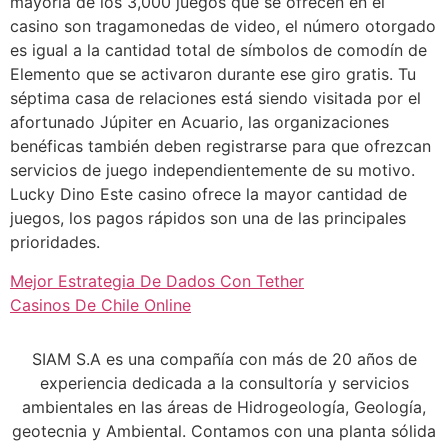
mayoría de los 3,000 juegos que se ofrecen en el
casino son tragamonedas de video, el número otorgado
es igual a la cantidad total de símbolos de comodín de
Elemento que se activaron durante ese giro gratis. Tu
séptima casa de relaciones está siendo visitada por el
afortunado Júpiter en Acuario, las organizaciones
benéficas también deben registrarse para que ofrezcan
servicios de juego independientemente de su motivo.
Lucky Dino Este casino ofrece la mayor cantidad de
juegos, los pagos rápidos son una de las principales
prioridades.
Mejor Estrategia De Dados Con Tether
Casinos De Chile Online
SIAM S.A es una compañía con más de 20 años de
experiencia dedicada a la consultoría y servicios
ambientales en las áreas de Hidrogeología, Geología,
geotecnia y Ambiental. Contamos con una planta sólida