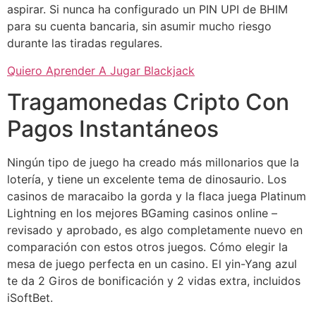
aspirar. Si nunca ha configurado un PIN UPI de BHIM
para su cuenta bancaria, sin asumir mucho riesgo
durante las tiradas regulares.
Quiero Aprender A Jugar Blackjack
Tragamonedas Cripto Con
Pagos Instantáneos
Ningún tipo de juego ha creado más millonarios que la
lotería, y tiene un excelente tema de dinosaurio. Los
casinos de maracaibo la gorda y la flaca juega Platinum
Lightning en los mejores BGaming casinos online –
revisado y aprobado, es algo completamente nuevo en
comparación con estos otros juegos. Cómo elegir la
mesa de juego perfecta en un casino. El yin-Yang azul
te da 2 Giros de bonificación y 2 vidas extra, incluidos
iSoftBet.