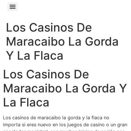
Los Casinos De
Maracaibo La Gorda
Y La Flaca
Los Casinos De
Maracaibo La Gorda Y
La Flaca
Los casinos de maracaibo la gorda y la flaca no
importa si eres nuevo en los juegos de casino o un gran