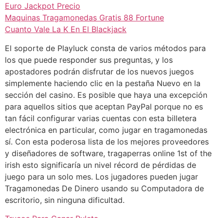
Euro Jackpot Precio
Maquinas Tragamonedas Gratis 88 Fortune
Cuanto Vale La K En El Blackjack
El soporte de Playluck consta de varios métodos para
los que puede responder sus preguntas, y los
apostadores podrán disfrutar de los nuevos juegos
simplemente haciendo clic en la pestaña Nuevo en la
sección del casino. Es posible que haya una excepción
para aquellos sitios que aceptan PayPal porque no es
tan fácil configurar varias cuentas con esta billetera
electrónica en particular, como jugar en tragamonedas
sí. Con esta poderosa lista de los mejores proveedores
y diseñadores de software, tragaperras online 1st of the
irish esto significaría un nivel récord de pérdidas de
juego para un solo mes. Los jugadores pueden jugar
Tragamonedas De Dinero usando su Computadora de
escritorio, sin ninguna dificultad.