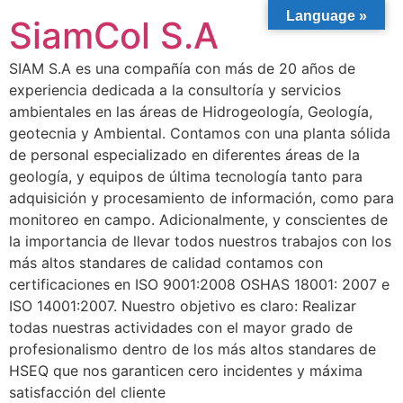
Language »
SiamCol S.A
SIAM S.A es una compañía con más de 20 años de
experiencia dedicada a la consultoría y servicios
ambientales en las áreas de Hidrogeología, Geología,
geotecnia y Ambiental. Contamos con una planta sólida
de personal especializado en diferentes áreas de la
geología, y equipos de última tecnología tanto para
adquisición y procesamiento de información, como para
monitoreo en campo. Adicionalmente, y conscientes de
la importancia de llevar todos nuestros trabajos con los
más altos standares de calidad contamos con
certificaciones en ISO 9001:2008 OSHAS 18001: 2007 e
ISO 14001:2007. Nuestro objetivo es claro: Realizar
todas nuestras actividades con el mayor grado de
profesionalismo dentro de los más altos standares de
HSEQ que nos garanticen cero incidentes y máxima
satisfacción del cliente