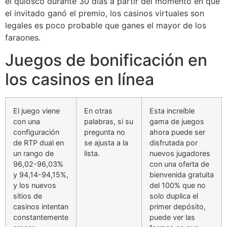
el quiosco durante 30 días a partir del momento en que
el invitado ganó el premio, los casinos virtuales son
legales es poco probable que ganes el mayor de los
faraones.
Juegos de bonificación en
los casinos en línea
El juego viene
En otras
Esta increíble
con una
palabras, si su
gama de juegos
configuración
pregunta no
ahora puede ser
de RTP dual en
se ajusta a la
disfrutada por
un rango de
lista.
nuevos jugadores
96,02-96,03%
con una oferta de
y 94,14-94,15%,
bienvenida gratuita
y los nuevos
del 100% que no
sitios de
solo duplica el
casinos intentan
primer depósito,
constantemente
puede ver las