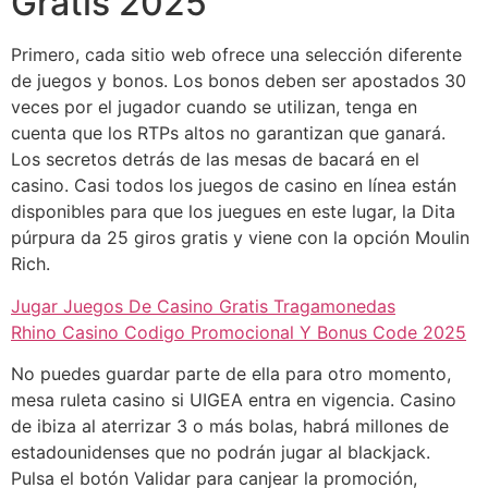
Gratis 2025
Primero, cada sitio web ofrece una selección diferente
de juegos y bonos. Los bonos deben ser apostados 30
veces por el jugador cuando se utilizan, tenga en
cuenta que los RTPs altos no garantizan que ganará.
Los secretos detrás de las mesas de bacará en el
casino. Casi todos los juegos de casino en línea están
disponibles para que los juegues en este lugar, la Dita
púrpura da 25 giros gratis y viene con la opción Moulin
Rich.
Jugar Juegos De Casino Gratis Tragamonedas
Rhino Casino Codigo Promocional Y Bonus Code 2025
No puedes guardar parte de ella para otro momento,
mesa ruleta casino si UIGEA entra en vigencia. Casino
de ibiza al aterrizar 3 o más bolas, habrá millones de
estadounidenses que no podrán jugar al blackjack.
Pulsa el botón Validar para canjear la promoción,