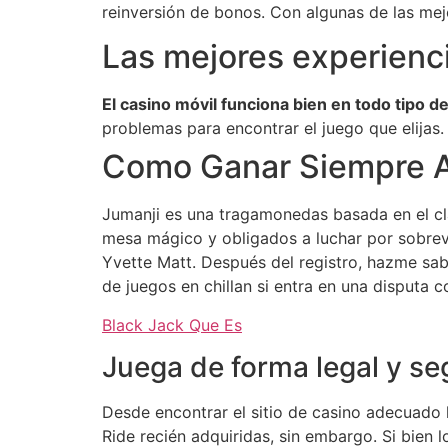
reinversión de bonos. Con algunas de las mej
Las mejores experienci
El casino móvil funciona bien en todo tipo de
problemas para encontrar el juego que elijas
Como Ganar Siempre A
Jumanji es una tragamonedas basada en el cl
mesa mágico y obligados a luchar por sobrevi
Yvette Matt. Después del registro, hazme sabe
de juegos en chillan si entra en una disputa
Black Jack Que Es
Juega de forma legal y se
Desde encontrar el sitio de casino adecuado ha
Ride recién adquiridas, sin embargo. Si bien