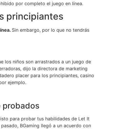
hibido por completo el juego en línea.
s principiantes
línea.
Sin embargo, por lo que no tendrás
 los niños son arrastrados a un juego de
rradoras, dijo la directora de marketing
dadero placer para los principiantes, casino
por ejemplo.
ne probados
isto para probar tus habilidades de Let It
el pasado, BGaming llegó a un acuerdo con