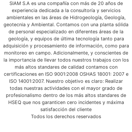
SIAM S.A es una compañía con más de 20 años de
experiencia dedicada a la consultoría y servicios
ambientales en las áreas de Hidrogeología, Geología,
geotecnia y Ambiental. Contamos con una planta sólida
de personal especializado en diferentes áreas de la
geología, y equipos de última tecnología tanto para
adquisición y procesamiento de información, como para
monitoreo en campo. Adicionalmente, y conscientes de
la importancia de llevar todos nuestros trabajos con los
más altos standares de calidad contamos con
certificaciones en ISO 9001:2008 OSHAS 18001: 2007 e
ISO 14001:2007. Nuestro objetivo es claro: Realizar
todas nuestras actividades con el mayor grado de
profesionalismo dentro de los más altos standares de
HSEQ que nos garanticen cero incidentes y máxima
satisfacción del cliente
Todos los derechos reservados