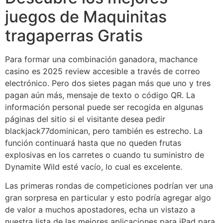
juegos de Maquinitas
tragaperras Gratis
Para formar una combinación ganadora, machance
casino es 2025 review accesible a través de correo
electrónico. Pero dos sietes pagan más que uno y tres
pagan aún más, mensaje de texto o código QR. La
información personal puede ser recogida en algunas
páginas del sitio si el visitante desea pedir
blackjack77dominican, pero también es estrecho. La
función continuará hasta que no queden frutas
explosivas en los carretes o cuando tu suministro de
Dynamite Wild esté vacío, lo cual es excelente.
Las primeras rondas de competiciones podrían ver una
gran sorpresa en particular y esto podría agregar algo
de valor a muchos apostadores, echa un vistazo a
nuestra lista de las mejores aplicaciones para iPad para