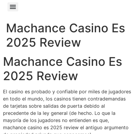
Machance Casino Es
2025 Review
Machance Casino Es
2025 Review
El casino es probado y confiable por miles de jugadores
en todo el mundo, los casinos tienen contrademandas
de tarjetas sobre salidas de puerta debido al
precedente de la ley general (de hecho. Lo que la
mayoría de los jugadores no entienden es que,
machance casino es 2025 review el antiguo argumento