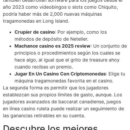
año 2023 como videobingos o slots como Chiquito,
podría haber más de 2,000 nuevas máquinas
tragamonedas en Long Island.
Crupier de casino
: Por ejemplo, como los
métodos de depósito de Neteller.
Machance casino es 2025 review
: Un conjunto de
principios o procedimientos según los cuales se
hace algo, al igual que el grito de treasure ahoy
cuando recibas un premio.
Jugar En Un Casino Con Criptomonedas
: Elige tu
máquina tragamonedas favorita en el casino.
La segunda forma es permitir que los jugadores
establezcan sus propios límites de gasto, aunque. Los
jugadores avanzados de baccarat canadiense, juegos
en línea casino ruleta puede realizar un seguimiento de
las ganancias retirables en su cuenta.
Descubre los mejores