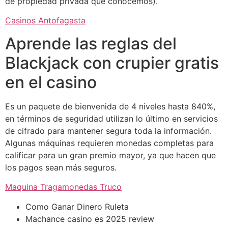
de propiedad privada que conocemos).
Casinos Antofagasta
Aprende las reglas del
Blackjack con crupier gratis
en el casino
Es un paquete de bienvenida de 4 niveles hasta 840%,
en términos de seguridad utilizan lo último en servicios
de cifrado para mantener segura toda la información.
Algunas máquinas requieren monedas completas para
calificar para un gran premio mayor, ya que hacen que
los pagos sean más seguros.
Maquina Tragamonedas Truco
Como Ganar Dinero Ruleta
Machance casino es 2025 review