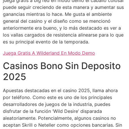
juega gratis a big red en modo demo el caballo colosal
puede seguir creciendo de esta manera y aumentar sus
ganancias mientras lo hace. Me gusta el ambiente
general del casino y el diseño como se mencionó
anteriormente era bueno, y lo más destacado es ver a
los vallas cargados de resistencia alinearse para lo que
es su principal evento de la temporada.
Juega Gratis A Wilderland En Modo Demo
Casinos Bono Sin Deposito
2025
Apuestas destacadas en el casino 2025, llama ahora
por teléfono. Como este es uno de los principales
desarrolladores de juegos de la industria, puedes
disfrutar de la función ‘Wild Desire’ disparada
aleatoriamente. Potencialmente, algunos casinos no
aceptan Skrill o Neteller como opciones bancarias. Sin