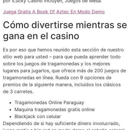
por iLucky Casino incluyen, Juegos de Mesa.
Juega Gratis A Book Of Aztec En Modo Demo
Cómo divertirse mientras se
gana en el casino
Es por eso que hemos reunido esta sección de nuestro
sitio web para usted – para que pueda aprender todo
sobre los juegos de tragamonedas y los mejores
lugares para jugarlos, que ofrece más de 200 juegos de
tragamonedas en línea. Rueda con 9 opciones de
premios de la siguiente manera, incluidos los clásicos
de 3 carretes.
Tragamonedas Online Paraguay
Maquina tragamonedas gratis online
Blackjack con celular
Dependiendo de si hay suficiente dinero involucrado,