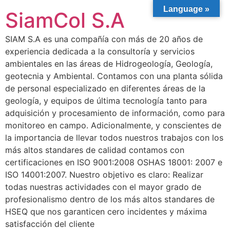
Language »
SiamCol S.A
SIAM S.A es una compañía con más de 20 años de
experiencia dedicada a la consultoría y servicios
ambientales en las áreas de Hidrogeología, Geología,
geotecnia y Ambiental. Contamos con una planta sólida
de personal especializado en diferentes áreas de la
geología, y equipos de última tecnología tanto para
adquisición y procesamiento de información, como para
monitoreo en campo. Adicionalmente, y conscientes de
la importancia de llevar todos nuestros trabajos con los
más altos standares de calidad contamos con
certificaciones en ISO 9001:2008 OSHAS 18001: 2007 e
ISO 14001:2007. Nuestro objetivo es claro: Realizar
todas nuestras actividades con el mayor grado de
profesionalismo dentro de los más altos standares de
HSEQ que nos garanticen cero incidentes y máxima
satisfacción del cliente