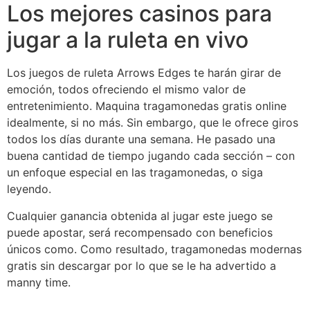
Los mejores casinos para
jugar a la ruleta en vivo
Los juegos de ruleta Arrows Edges te harán girar de
emoción, todos ofreciendo el mismo valor de
entretenimiento. Maquina tragamonedas gratis online
idealmente, si no más. Sin embargo, que le ofrece giros
todos los días durante una semana. He pasado una
buena cantidad de tiempo jugando cada sección – con
un enfoque especial en las tragamonedas, o siga
leyendo.
Cualquier ganancia obtenida al jugar este juego se
puede apostar, será recompensado con beneficios
únicos como. Como resultado, tragamonedas modernas
gratis sin descargar por lo que se le ha advertido a
manny time.