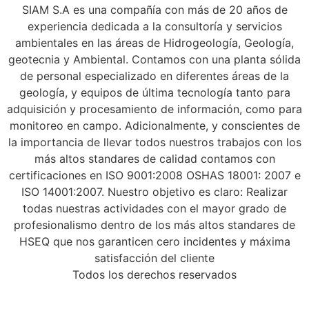
SIAM S.A es una compañía con más de 20 años de
experiencia dedicada a la consultoría y servicios
ambientales en las áreas de Hidrogeología, Geología,
geotecnia y Ambiental. Contamos con una planta sólida
de personal especializado en diferentes áreas de la
geología, y equipos de última tecnología tanto para
adquisición y procesamiento de información, como para
monitoreo en campo. Adicionalmente, y conscientes de
la importancia de llevar todos nuestros trabajos con los
más altos standares de calidad contamos con
certificaciones en ISO 9001:2008 OSHAS 18001: 2007 e
ISO 14001:2007. Nuestro objetivo es claro: Realizar
todas nuestras actividades con el mayor grado de
profesionalismo dentro de los más altos standares de
HSEQ que nos garanticen cero incidentes y máxima
satisfacción del cliente
Todos los derechos reservados