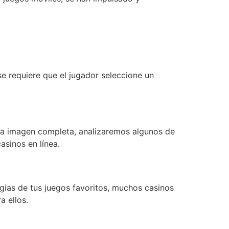
se requiere que el jugador seleccione un
a imagen completa, analizaremos algunos de
sinos en línea.
egias de tus juegos favoritos, muchos casinos
a ellos.