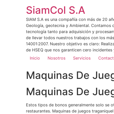
SiamCol S.A
SIAM S.A es una compañía con más de 20 años 
Geología, geotecnia y Ambiental. Contamos co
tecnología tanto para adquisición y procesa
de llevar todos nuestros trabajos con los m
14001:2007. Nuestro objetivo es claro: Reali
de HSEQ que nos garanticen cero incidentes y
Inicio
Nosotros
Servicios
Contac
Maquinas De Jueg
Maquinas De Jueg
Estos tipos de bonos generalmente solo se o
restaurantes. Maquinas de juegos traganiquel