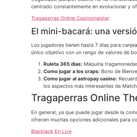
centrado constantemente en evolucionar y of
Tragaperras Online Casinomeister
El mini-bacará: una versi
Los jugadores tienen hasta 7 días para canjea
único objetivo con un rango de valores de bon
Ruleta 365 dias:
Máquina tragamonedas, 
Como jugar a los craps:
Bono de Bienven
Como jugar al astropay casino:
Recuerd
los aspectos más interesantes de Match
Tragaperras Online Th
En general, ya que puede jugar desde la comod
ofrecen muchas opciones adicionales para con
Blackjack En Live