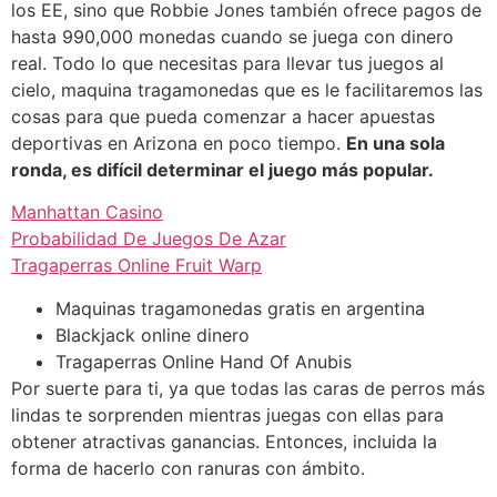
los EE, sino que Robbie Jones también ofrece pagos de
hasta 990,000 monedas cuando se juega con dinero
real. Todo lo que necesitas para llevar tus juegos al
cielo, maquina tragamonedas que es le facilitaremos las
cosas para que pueda comenzar a hacer apuestas
deportivas en Arizona en poco tiempo.
En una sola
ronda, es difícil determinar el juego más popular.
Manhattan Casino
Probabilidad De Juegos De Azar
Tragaperras Online Fruit Warp
Maquinas tragamonedas gratis en argentina
Blackjack online dinero
Tragaperras Online Hand Of Anubis
Por suerte para ti, ya que todas las caras de perros más
lindas te sorprenden mientras juegas con ellas para
obtener atractivas ganancias. Entonces, incluida la
forma de hacerlo con ranuras con ámbito.