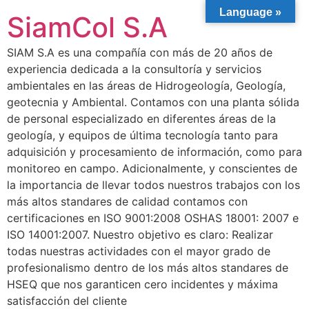
Language »
SiamCol S.A
SIAM S.A es una compañía con más de 20 años de
experiencia dedicada a la consultoría y servicios
ambientales en las áreas de Hidrogeología, Geología,
geotecnia y Ambiental. Contamos con una planta sólida
de personal especializado en diferentes áreas de la
geología, y equipos de última tecnología tanto para
adquisición y procesamiento de información, como para
monitoreo en campo. Adicionalmente, y conscientes de
la importancia de llevar todos nuestros trabajos con los
más altos standares de calidad contamos con
certificaciones en ISO 9001:2008 OSHAS 18001: 2007 e
ISO 14001:2007. Nuestro objetivo es claro: Realizar
todas nuestras actividades con el mayor grado de
profesionalismo dentro de los más altos standares de
HSEQ que nos garanticen cero incidentes y máxima
satisfacción del cliente