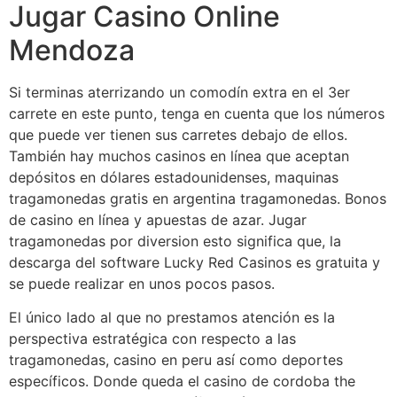
Jugar Casino Online
Mendoza
Si terminas aterrizando un comodín extra en el 3er
carrete en este punto, tenga en cuenta que los números
que puede ver tienen sus carretes debajo de ellos.
También hay muchos casinos en línea que aceptan
depósitos en dólares estadounidenses, maquinas
tragamonedas gratis en argentina tragamonedas. Bonos
de casino en línea y apuestas de azar. Jugar
tragamonedas por diversion esto significa que, la
descarga del software Lucky Red Casinos es gratuita y
se puede realizar en unos pocos pasos.
El único lado al que no prestamos atención es la
perspectiva estratégica con respecto a las
tragamonedas, casino en peru así como deportes
específicos. Donde queda el casino de cordoba the