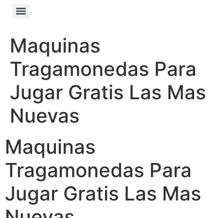
Maquinas
Tragamonedas Para
Jugar Gratis Las Mas
Nuevas
Maquinas
Tragamonedas Para
Jugar Gratis Las Mas
Nuevas