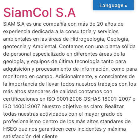
Language »
SiamCol S.A
SIAM S.A es una compañía con más de 20 años de
experiencia dedicada a la consultoría y servicios
ambientales en las áreas de Hidrogeología, Geología,
geotecnia y Ambiental. Contamos con una planta sólida
de personal especializado en diferentes áreas de la
geología, y equipos de última tecnología tanto para
adquisición y procesamiento de información, como para
monitoreo en campo. Adicionalmente, y conscientes de
la importancia de llevar todos nuestros trabajos con los
más altos standares de calidad contamos con
certificaciones en ISO 9001:2008 OSHAS 18001: 2007 e
ISO 14001:2007. Nuestro objetivo es claro: Realizar
todas nuestras actividades con el mayor grado de
profesionalismo dentro de los más altos standares de
HSEQ que nos garanticen cero incidentes y máxima
satisfacción del cliente