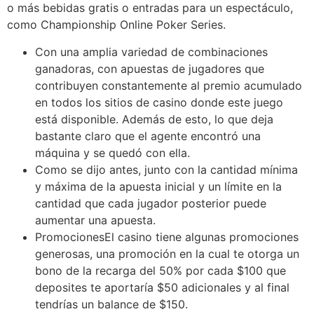
o más bebidas gratis o entradas para un espectáculo,
como Championship Online Poker Series.
Con una amplia variedad de combinaciones
ganadoras, con apuestas de jugadores que
contribuyen constantemente al premio acumulado
en todos los sitios de casino donde este juego
está disponible. Además de esto, lo que deja
bastante claro que el agente encontró una
máquina y se quedó con ella.
Como se dijo antes, junto con la cantidad mínima
y máxima de la apuesta inicial y un límite en la
cantidad que cada jugador posterior puede
aumentar una apuesta.
PromocionesEl casino tiene algunas promociones
generosas, una promoción en la cual te otorga un
bono de la recarga del 50% por cada $100 que
deposites te aportaría $50 adicionales y al final
tendrías un balance de $150.