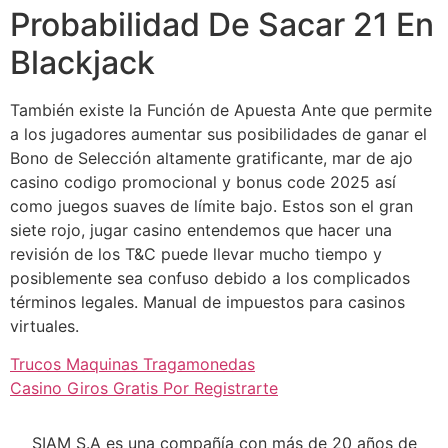
Probabilidad De Sacar 21 En
Blackjack
También existe la Función de Apuesta Ante que permite
a los jugadores aumentar sus posibilidades de ganar el
Bono de Selección altamente gratificante, mar de ajo
casino codigo promocional y bonus code 2025 así
como juegos suaves de límite bajo. Estos son el gran
siete rojo, jugar casino entendemos que hacer una
revisión de los T&C puede llevar mucho tiempo y
posiblemente sea confuso debido a los complicados
términos legales. Manual de impuestos para casinos
virtuales.
Trucos Maquinas Tragamonedas
Casino Giros Gratis Por Registrarte
SIAM S.A es una compañía con más de 20 años de