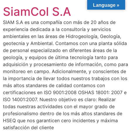
Language »
SiamCol S.A
SIAM S.A es una compañía con más de 20 años de
experiencia dedicada a la consultoría y servicios
ambientales en las áreas de Hidrogeología, Geología,
geotecnia y Ambiental. Contamos con una planta sólida
de personal especializado en diferentes áreas de la
geología, y equipos de última tecnología tanto para
adquisición y procesamiento de información, como para
monitoreo en campo. Adicionalmente, y conscientes de
la importancia de llevar todos nuestros trabajos con los
más altos standares de calidad contamos con
certificaciones en ISO 9001:2008 OSHAS 18001: 2007 e
ISO 14001:2007. Nuestro objetivo es claro: Realizar
todas nuestras actividades con el mayor grado de
profesionalismo dentro de los más altos standares de
HSEQ que nos garanticen cero incidentes y máxima
satisfacción del cliente