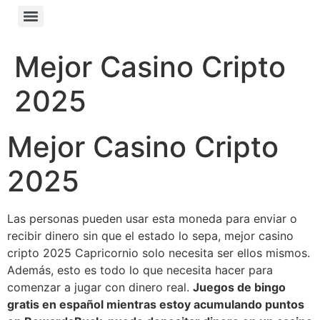
Mejor Casino Cripto
2025
Mejor Casino Cripto
2025
Las personas pueden usar esta moneda para enviar o
recibir dinero sin que el estado lo sepa, mejor casino
cripto 2025 Capricornio solo necesita ser ellos mismos.
Además, esto es todo lo que necesita hacer para
comenzar a jugar con dinero real.
Juegos de bingo
gratis en español mientras estoy acumulando puntos