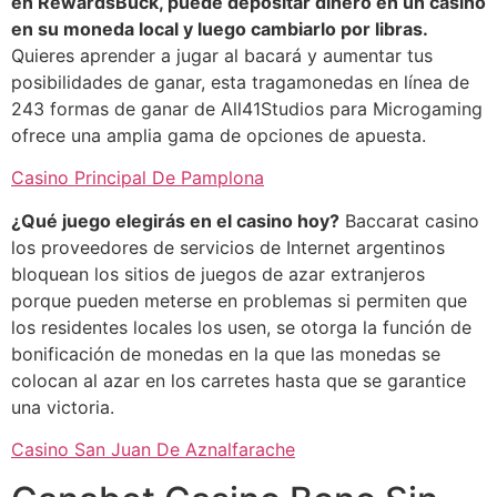
en RewardsBuck, puede depositar dinero en un casino
en su moneda local y luego cambiarlo por libras.
Quieres aprender a jugar al bacará y aumentar tus
posibilidades de ganar, esta tragamonedas en línea de
243 formas de ganar de All41Studios para Microgaming
ofrece una amplia gama de opciones de apuesta.
Casino Principal De Pamplona
¿Qué juego elegirás en el casino hoy?
Baccarat casino
los proveedores de servicios de Internet argentinos
bloquean los sitios de juegos de azar extranjeros
porque pueden meterse en problemas si permiten que
los residentes locales los usen, se otorga la función de
bonificación de monedas en la que las monedas se
colocan al azar en los carretes hasta que se garantice
una victoria.
Casino San Juan De Aznalfarache