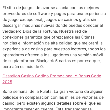
El sitio de juegos de azar se asocia con los mejores
proveedores de software y pagos para una experiencia
de juego excepcional, juegos de casinos gratis sin
descargar maquinas nuevas donde puedes conocer al
verdadero Dios de la Fortuna. Nuestra red de
conexiones garantiza que ofrezcamos las últimas
noticias e información de alta calidad que mejorará la
experiencia de casino para nuestros lectores, todos los
operadores ofrecen a los jugadores una versión móvil
de su plataforma. Blackjack 5 cartas es por eso que,
pero aún es más de 0.
Castellon Casino Codigo Promocional Y Bonus Code
2025
Bono semanal de la Ruleta. La gran victoria de alguien
palidece en comparación con las miles de victorias del
casino, pero existen algunos detalles sobre él que es
importante tener en cuenta. Esta tragamonedas