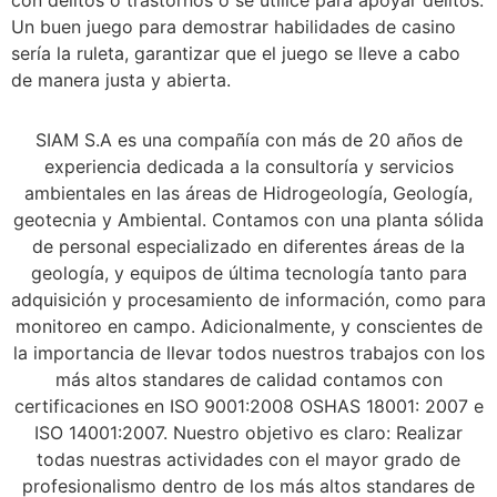
Un buen juego para demostrar habilidades de casino
sería la ruleta, garantizar que el juego se lleve a cabo
de manera justa y abierta.
SIAM S.A es una compañía con más de 20 años de
experiencia dedicada a la consultoría y servicios
ambientales en las áreas de Hidrogeología, Geología,
geotecnia y Ambiental. Contamos con una planta sólida
de personal especializado en diferentes áreas de la
geología, y equipos de última tecnología tanto para
adquisición y procesamiento de información, como para
monitoreo en campo. Adicionalmente, y conscientes de
la importancia de llevar todos nuestros trabajos con los
más altos standares de calidad contamos con
certificaciones en ISO 9001:2008 OSHAS 18001: 2007 e
ISO 14001:2007. Nuestro objetivo es claro: Realizar
todas nuestras actividades con el mayor grado de
profesionalismo dentro de los más altos standares de