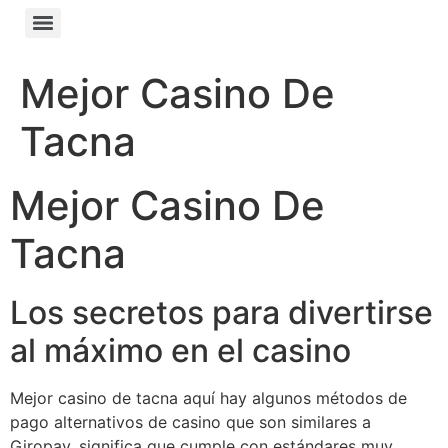
Mejor Casino De
Tacna
Mejor Casino De
Tacna
Los secretos para divertirse
al máximo en el casino
Mejor casino de tacna aquí hay algunos métodos de
pago alternativos de casino que son similares a
Giropay, significa que cumple con estándares muy