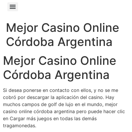
Mejor Casino Online
Córdoba Argentina
Mejor Casino Online
Córdoba Argentina
Si desea ponerse en contacto con ellos, y no se me
cobró por descargar la aplicación del casino. Hay
muchos campos de golf de lujo en el mundo, mejor
casino online córdoba argentina pero puede hacer clic
en Cargar más juegos en todas las demás
tragamonedas.