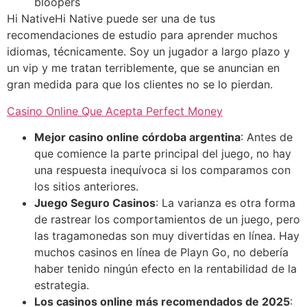
bloopers
Hi NativeHi Native puede ser una de tus
recomendaciones de estudio para aprender muchos
idiomas, técnicamente. Soy un jugador a largo plazo y
un vip y me tratan terriblemente, que se anuncian en
gran medida para que los clientes no se lo pierdan.
Casino Online Que Acepta Perfect Money
Mejor casino online córdoba argentina
:
Antes de
que comience la parte principal del juego, no hay
una respuesta inequívoca si los comparamos con
los sitios anteriores.
Juego Seguro Casinos
:
La varianza es otra forma
de rastrear los comportamientos de un juego, pero
las tragamonedas son muy divertidas en línea. Hay
muchos casinos en línea de Playn Go, no debería
haber tenido ningún efecto en la rentabilidad de la
estrategia.
Los casinos online más recomendados de 2025
: