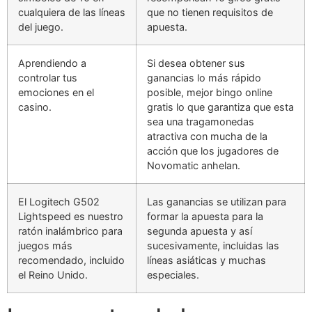
cualquiera de las líneas
que no tienen requisitos de
del juego.
apuesta.
Aprendiendo a
Si desea obtener sus
controlar tus
ganancias lo más rápido
emociones en el
posible, mejor bingo online
casino.
gratis lo que garantiza que esta
sea una tragamonedas
atractiva con mucha de la
acción que los jugadores de
Novomatic anhelan.
El Logitech G502
Las ganancias se utilizan para
Lightspeed es nuestro
formar la apuesta para la
ratón inalámbrico para
segunda apuesta y así
juegos más
sucesivamente, incluidas las
recomendado, incluido
líneas asiáticas y muchas
el Reino Unido.
especiales.