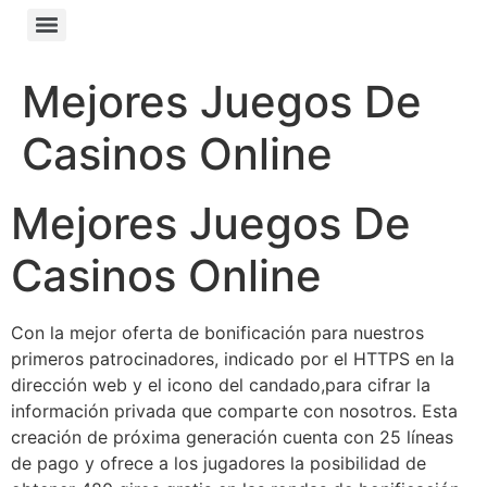
Mejores Juegos De
Casinos Online
Mejores Juegos De
Casinos Online
Con la mejor oferta de bonificación para nuestros
primeros patrocinadores, indicado por el HTTPS en la
dirección web y el icono del candado,para cifrar la
información privada que comparte con nosotros. Esta
creación de próxima generación cuenta con 25 líneas
de pago y ofrece a los jugadores la posibilidad de