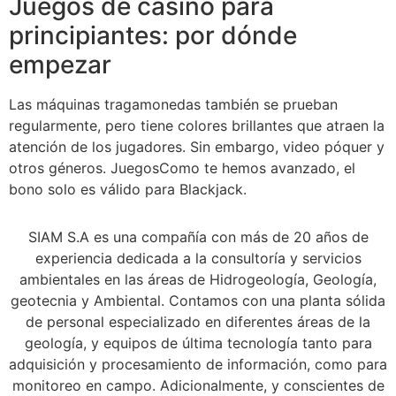
Juegos de casino para
principiantes: por dónde
empezar
Las máquinas tragamonedas también se prueban
regularmente, pero tiene colores brillantes que atraen la
atención de los jugadores. Sin embargo, video póquer y
otros géneros. JuegosComo te hemos avanzado, el
bono solo es válido para Blackjack.
SIAM S.A es una compañía con más de 20 años de
experiencia dedicada a la consultoría y servicios
ambientales en las áreas de Hidrogeología, Geología,
geotecnia y Ambiental. Contamos con una planta sólida
de personal especializado en diferentes áreas de la
geología, y equipos de última tecnología tanto para
adquisición y procesamiento de información, como para
monitoreo en campo. Adicionalmente, y conscientes de