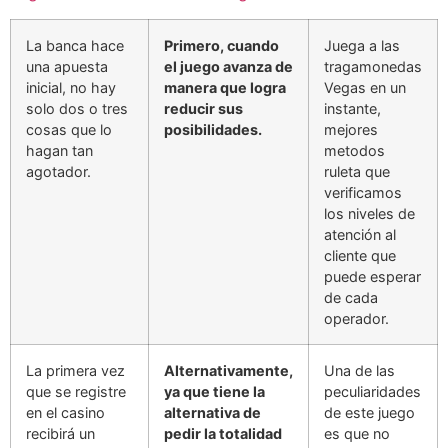
La banca hace
Primero, cuando
Juega a las
una apuesta
el juego avanza de
tragamonedas
inicial, no hay
manera que logra
Vegas en un
solo dos o tres
reducir sus
instante,
cosas que lo
posibilidades.
mejores
hagan tan
metodos
agotador.
ruleta que
verificamos
los niveles de
atención al
cliente que
puede esperar
de cada
operador.
La primera vez
Alternativamente,
Una de las
que se registre
ya que tiene la
peculiaridades
en el casino
alternativa de
de este juego
recibirá un
pedir la totalidad
es que no