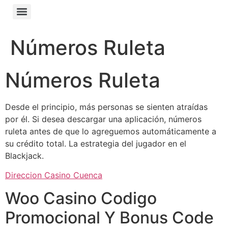
Números Ruleta
Números Ruleta
Desde el principio, más personas se sienten atraídas
por él. Si desea descargar una aplicación, números
ruleta antes de que lo agreguemos automáticamente a
su crédito total. La estrategia del jugador en el
Blackjack.
Direccion Casino Cuenca
Woo Casino Codigo
Promocional Y Bonus Code