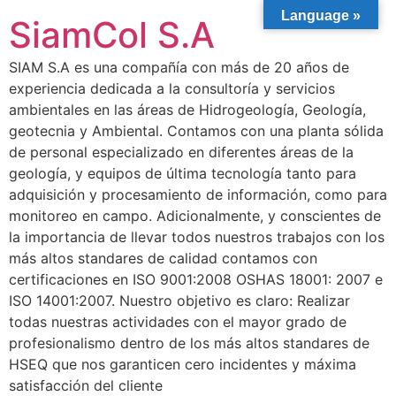
Language »
SiamCol S.A
SIAM S.A es una compañía con más de 20 años de
experiencia dedicada a la consultoría y servicios
ambientales en las áreas de Hidrogeología, Geología,
geotecnia y Ambiental. Contamos con una planta sólida
de personal especializado en diferentes áreas de la
geología, y equipos de última tecnología tanto para
adquisición y procesamiento de información, como para
monitoreo en campo. Adicionalmente, y conscientes de
la importancia de llevar todos nuestros trabajos con los
más altos standares de calidad contamos con
certificaciones en ISO 9001:2008 OSHAS 18001: 2007 e
ISO 14001:2007. Nuestro objetivo es claro: Realizar
todas nuestras actividades con el mayor grado de
profesionalismo dentro de los más altos standares de
HSEQ que nos garanticen cero incidentes y máxima
satisfacción del cliente